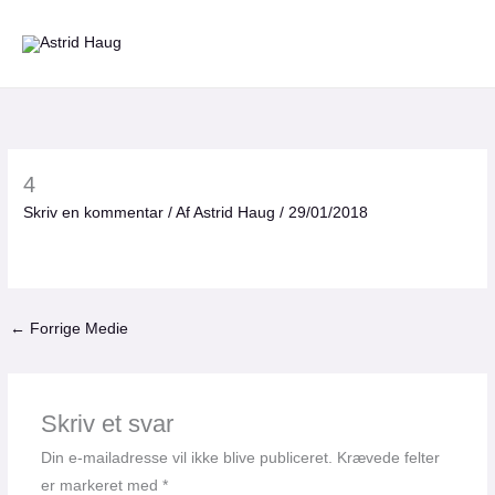
Gå
til
indholdet
4
Skriv en kommentar
/ Af
Astrid Haug
/
29/01/2018
←
Forrige Medie
Skriv et svar
Din e-mailadresse vil ikke blive publiceret.
Krævede felter
er markeret med
*