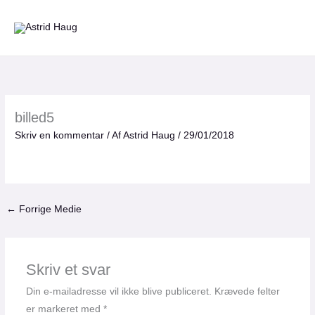
Gå
til
indholdet
billed5
Skriv en kommentar
/ Af
Astrid Haug
/
29/01/2018
←
Forrige Medie
Skriv et svar
Din e-mailadresse vil ikke blive publiceret.
Krævede felter
er markeret med
*