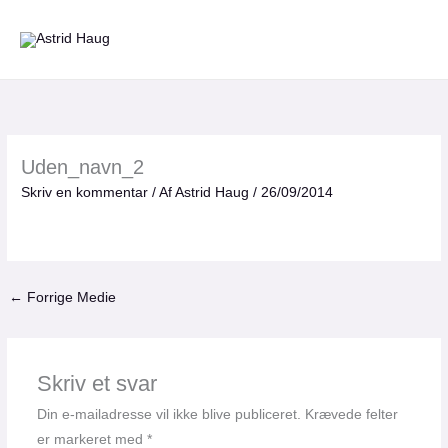
Gå
til
indholdet
Uden_navn_2
Skriv en kommentar
/ Af
Astrid Haug
/
26/09/2014
←
Forrige Medie
Skriv et svar
Din e-mailadresse vil ikke blive publiceret.
Krævede felter
er markeret med
*