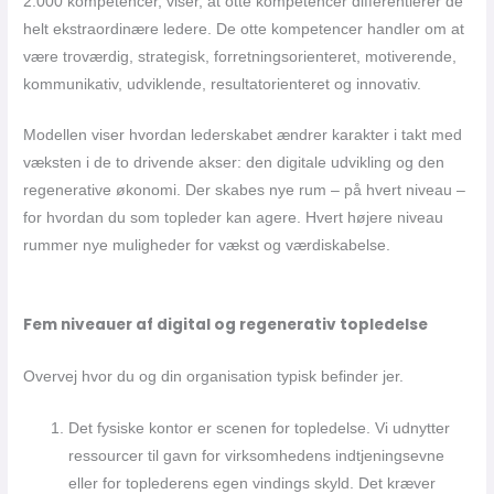
2.000 kompetencer, viser, at otte kompetencer differentierer de
helt ekstraordinære ledere. De otte kompetencer handler om at
være troværdig, strategisk, forretningsorienteret, motiverende,
kommunikativ, udviklende, resultatorienteret og innovativ.
Modellen viser hvordan lederskabet ændrer karakter i takt med
væksten i de to drivende akser: den digitale udvikling og den
regenerative økonomi. Der skabes nye rum – på hvert niveau –
for hvordan du som topleder kan agere. Hvert højere niveau
rummer nye muligheder for vækst og værdiskabelse.
Fem niveauer af digital og regenerativ topledelse
Overvej hvor du og din organisation typisk befinder jer.
Det fysiske kontor er scenen for topledelse. Vi udnytter
ressourcer til gavn for virksomhedens indtjeningsevne
eller for toplederens egen vindings skyld. Det kræver