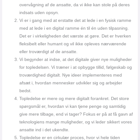
overvågning af de ansatte, da vi ikke kan stole på deres
indsats uden opsyn.
Vi er i gang med at erstatte det at lede i en fysisk ramme
med at lede i en digital ramme én til én uden tilpasning.
Det er i virkeligheden det værste at gøre. Det er hverken
fleksibelt eller humant og vil ikke opleves nærværende
eller troværdigt af de ansatte.
Vi begynder at indse, at det digitale giver nye muligheder
for topledelsen. Vi træner i at opbygge tillid, følgeskab og
troværdighed digitalt. Nye ideer implementeres med
afsæt i, hvordan mennesker udvikler sig og arbejder
bedst.
Topledelse er mere og mere digitalt forankret. Det store
spørgsmål er, hvordan vi kan tjene penge og samtidig
give mere tilbage, end vi tager? Fokus er på at få gavn af
teknologiens mange muligheder, og vi leder sikkert vores
ansatte ind i det ukendte.
Topledelse er en cirkulær proces, hvor vi hele tiden