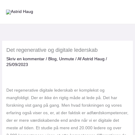
Gå
til
indholdet
Det regenerative og digitale lederskab
Skriv en kommentar
/
Blog
,
Unmute
/ Af
Astrid Haug
/
25/09/2023
Det regenerative digitale lederskab er komplekst og
mangfoldigt. Der er ikke én rigtig måde at lede på. Det har
forskning vist gang på gang. Men hvad forskningen og vores
erfaring også viser os, er, at der faktisk er adfærdskompetencer,
der er mere værdiskabende end andre når vi er digitale det
meste af tiden. Et studie på mere end 20.000 ledere og over