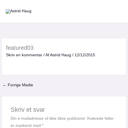
Gå
til
indholdet
featured03
Skriv en kommentar
/ Af
Astrid Haug
/
12/12/2015
←
Forrige Medie
Skriv et svar
Din e-mailadresse vil ikke blive publiceret.
Krævede felter
er markeret med
*