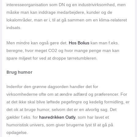
interesseorganisation som DN og en industrivirksomhed, men
måske man kan inddrage medarbejdere, kunder og de
lokalområder, man er i, til at gå sammen om en klima-relateret
indsats.
Men mindre kan også gøre det.
Hos Bolius
kan man f.eks.
beregne, hvor meget CO2 og hvor mange penge man kan
spare miljøet for ved at droppe tørretumbleren.
Brug humor
Indenfor den grønne dagsorden handler det for
virksomhederne ofte om at ændre adfærd og præferencer. For
at det ikke skal blive løftede pegefingre og kedelig formidling, er
det ok at bruge humor, selvom det er en alvorlig sag. Det
gælder f.eks. for
havredrikken Oatly
, som har lavet et
humoristisk univers, som giver brugerne lyst til at gå på
opdagelse.