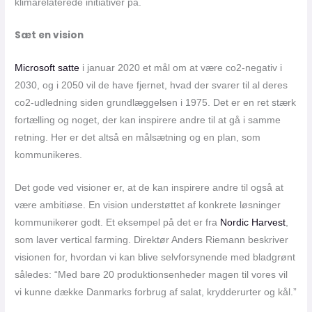
klimarelaterede initiativer på.
Sæt en vision
Microsoft satte
i januar 2020 et mål om at være co2-negativ i
2030, og i 2050 vil de have fjernet, hvad der svarer til al deres
co2-udledning siden grundlæggelsen i 1975. Det er en ret stærk
fortælling og noget, der kan inspirere andre til at gå i samme
retning. Her er det altså en målsætning og en plan, som
kommunikeres.
Det gode ved visioner er, at de kan inspirere andre til også at
være ambitiøse. En vision understøttet af konkrete løsninger
kommunikerer godt. Et eksempel på det er fra
Nordic Harvest
,
som laver vertical farming. Direktør Anders Riemann beskriver
visionen for, hvordan vi kan blive selvforsynende med bladgrønt
således: “Med bare 20 produktionsenheder magen til vores vil
vi kunne dække Danmarks forbrug af salat, krydderurter og kål.”