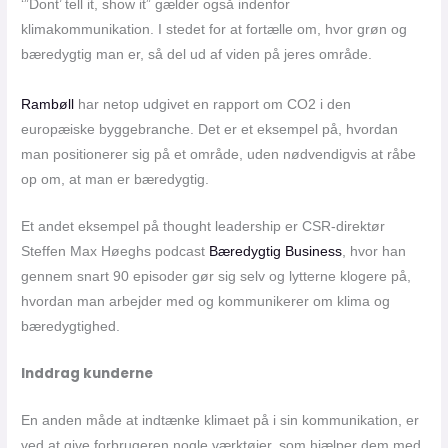
‘”Dont’ tell it, show it” gælder også indenfor
klimakommunikation. I stedet for at fortælle om, hvor grøn og
bæredygtig man er, så del ud af viden på jeres område.
Rambøll
har netop udgivet en rapport om CO2 i den
europæiske byggebranche. Det er et eksempel på, hvordan
man positionerer sig på et område, uden nødvendigvis at råbe
op om, at man er bæredygtig.
Et andet eksempel på thought leadership er CSR-direktør
Steffen Max Høeghs podcast
Bæredygtig Business
, hvor han
gennem snart 90 episoder gør sig selv og lytterne klogere på,
hvordan man arbejder med og kommunikerer om klima og
bæredygtighed.
Inddrag kunderne
En anden måde at indtænke klimaet på i sin kommunikation, er
ved at give forbrugeren nogle værktøjer, som hjælper dem med