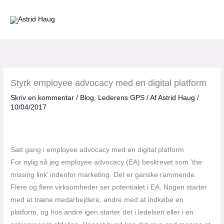
Gå
til
indholdet
Styrk employee advocacy med en digital platform
Skriv en kommentar
/
Blog
,
Lederens GPS
/ Af
Astrid Haug
/
10/04/2017
Sæt gang i employee advocacy med en digital platform
For nylig så jeg employee advocacy (EA) beskrevet som ’the
missing link’ indenfor marketing. Det er ganske rammende.
Flere og flere virksomheder ser potentialet i EA. Nogen starter
med at træne medarbejdere, andre med at indkøbe en
platform, og hos andre igen starter det i ledelsen eller i en