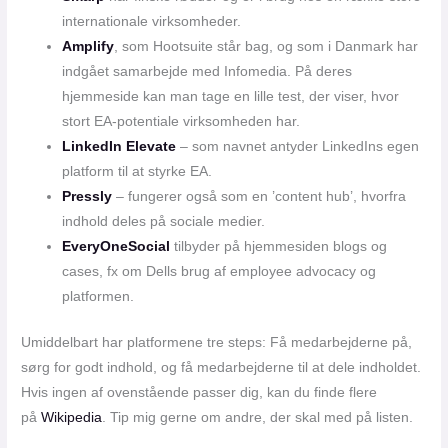
internationale virksomheder.
Amplify
, som Hootsuite står bag, og som i Danmark har
indgået samarbejde med Infomedia. På deres
hjemmeside kan man tage en lille test, der viser, hvor
stort EA-potentiale virksomheden har.
LinkedIn Elevate
– som navnet antyder LinkedIns egen
platform til at styrke EA.
Pressly
– fungerer også som en ’content hub’, hvorfra
indhold deles på sociale medier.
EveryOneSocial
tilbyder på hjemmesiden blogs og
cases, fx om Dells brug af employee advocacy og
platformen.
Umiddelbart har platformene tre steps: Få medarbejderne på,
sørg for godt indhold, og få medarbejderne til at dele indholdet.
Hvis ingen af ovenstående passer dig, kan du finde flere
på
Wikipedia
. Tip mig gerne om andre, der skal med på listen.