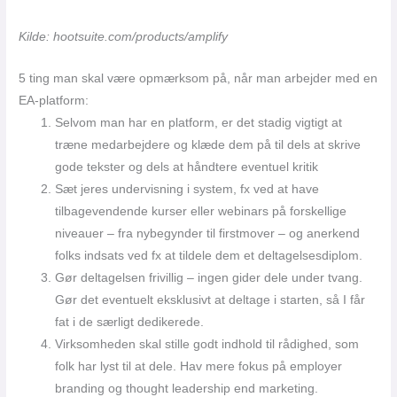
Kilde: hootsuite.com/products/amplify
5 ting man skal være opmærksom på, når man arbejder med en
EA-platform:
Selvom man har en platform, er det stadig vigtigt at
træne medarbejdere og klæde dem på til dels at skrive
gode tekster og dels at håndtere eventuel kritik
Sæt jeres undervisning i system, fx ved at have
tilbagevendende kurser eller webinars på forskellige
niveauer – fra nybegynder til firstmover – og anerkend
folks indsats ved fx at tildele dem et deltagelsesdiplom.
Gør deltagelsen frivillig – ingen gider dele under tvang.
Gør det eventuelt eksklusivt at deltage i starten, så I får
fat i de særligt dedikerede.
Virksomheden skal stille godt indhold til rådighed, som
folk har lyst til at dele. Hav mere fokus på employer
branding og thought leadership end marketing.