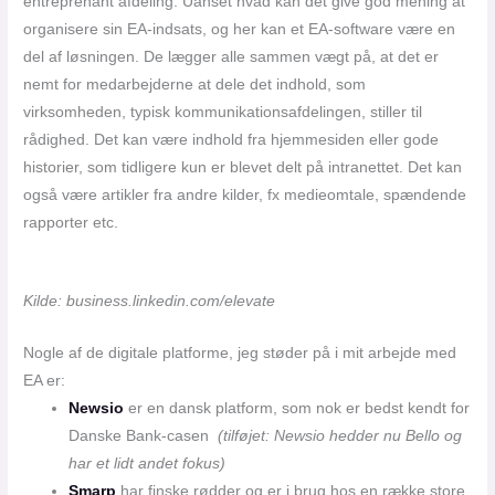
entreprenant afdeling. Uanset hvad kan det give god mening at
organisere sin EA-indsats, og her kan et EA-software være en
del af løsningen. De lægger alle sammen vægt på, at det er
nemt for medarbejderne at dele det indhold, som
virksomheden, typisk kommunikationsafdelingen, stiller til
rådighed. Det kan være indhold fra hjemmesiden eller gode
historier, som tidligere kun er blevet delt på intranettet. Det kan
også være artikler fra andre kilder, fx medieomtale, spændende
rapporter etc.
Kilde: business.linkedin.com/elevate
Nogle af de digitale platforme, jeg støder på i mit arbejde med
EA er:
Newsio
er en dansk platform, som nok er bedst kendt for
Danske Bank-casen
(tilføjet: Newsio hedder nu Bello og
har et lidt andet fokus)
Smarp
har finske rødder og er i brug hos en række store