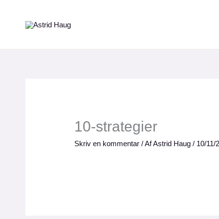
Gå
til
indholdet
10-strategier
Skriv en kommentar
/ Af
Astrid Haug
/
10/11/