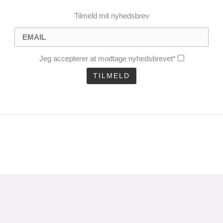
Tilmeld mit nyhedsbrev
Jeg accepterer at modtage nyhedsbrevet*
CLOSE
THIS
MODULE
uel analyse 1 gang