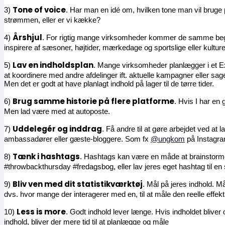
Tone of voice
3)
. Har man en idé om, hvilken tone man vil bruge p
strømmen, eller er vi kække?
Årshjul
4)
. For rigtig mange virksomheder kommer de samme begiven
inspirere af sæsoner, højtider, mærkedage og sportslige eller kultur
Lav en indholdsplan
5)
. Mange virksomheder planlægger i et Ex
at koordinere med andre afdelinger ift. aktuelle kampagner eller sager
Men det er godt at have planlagt indhold på lager til de tørre tider.
Brug samme historie på flere platforme
6)
. Hvis I har en 
Men lad være med at autoposte.
Uddelegér og inddrag
7)
. Få andre til at gøre arbejdet ved a
ambassadører eller gæste-bloggere. Som fx
@ungkom
på Instagr
Tænk i hashtags
8)
. Hashtags kan være en måde at brainstorme
#throwbackthursday #fredagsbog, eller lav jeres eget hashtag til
Bliv ven med dit statistikværktøj
9)
. Mål på jeres indhold. M
dvs. hvor mange der interagerer med en, til at måle den reelle effekt
Less is more
10)
. Godt indhold lever længe. Hvis indholdet bliver
indhold, bliver der mere tid til at planlægge og måle