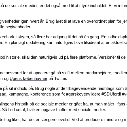
å de sociale medier, er det også med til at styre indholdet. Er vi inf
heder igen hvert år. Brug året til at lave en overordnet plan for jer
elle begivenheder.
cel-ark i skyen, så flere har adgang til det på én gang. En indholds
. En planlagt opdatering kan naturligvis blive tilsidesat af en aktuel s
god historie, skal den naturligvis ud på flere platforme. Versionér til de
t lade ansvaret for at opdatere gå på skift mellem medarbejdere, medl
am og
Ugens københavner
på Twitter.
 på sit indhold på. Brug nogle af de tilbagevendende hashtags som #
 en sag, kampagne, konference som fx #gørskovenvildere #SDUfordi #
ålingens historik på de sociale medier er gået fra, at man måler i fa
. Så find ud af, hvilken opgave I løfter med sociale medier.
 delt og liket, har det en længere levetid. Ved at producere mindre og 