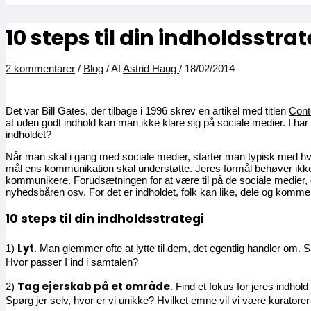
10 steps til din indholdsstrat
2 kommentarer
/
Blog
/ Af
Astrid Haug
/
18/02/2014
Det var Bill Gates, der tilbage i 1996 skrev en artikel med titlen
Cont
at uden godt indhold kan man ikke klare sig på sociale medier. I har
indholdet?
Når man skal i gang med sociale medier, starter man typisk med hvil
mål ens kommunikation skal understøtte. Jeres formål behøver ikke 
kommunikere. Forudsætningen for at være til på de sociale medier, er
nyhedsbåren osv. For det er indholdet, folk kan like, dele og komme
10 steps til din indholdsstrategi
Lyt
1)
. Man glemmer ofte at lytte til dem, det egentlig handler om. S
Hvor passer I ind i samtalen?
Tag ejerskab på et område
2)
. Find et fokus for jeres indhol
Spørg jer selv, hvor er vi unikke? Hvilket emne vil vi være kuratorer