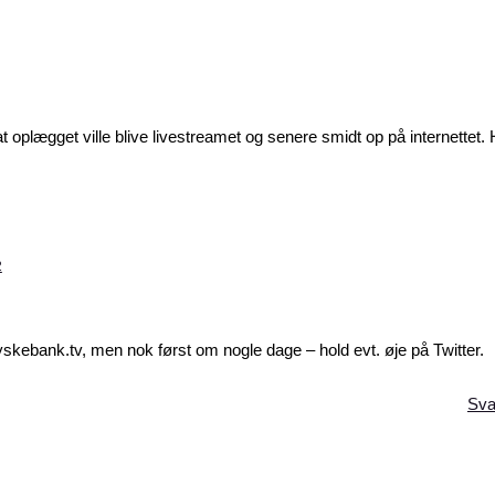
t oplægget ville blive livestreamet og senere smidt op på internettet.
2
 jyskebank.tv, men nok først om nogle dage – hold evt. øje på Twitter.
Sva