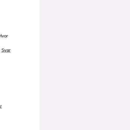
 Hvor
Svar
r