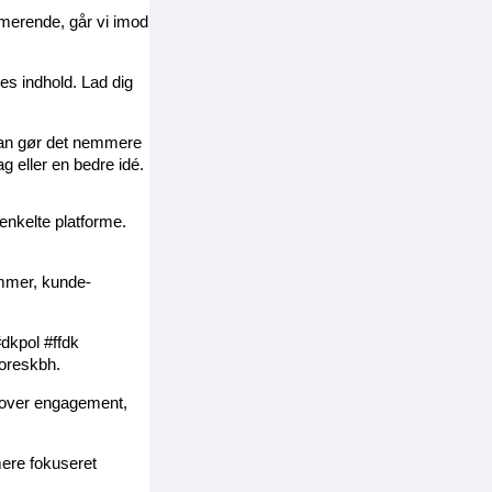
ormerende, går vi imod
es indhold. Lad dig
plan gør det nemmere
ag eller en bedre idé.
 enkelte platforme.
emmer, kunde-
dkpol #ffdk
voreskbh.
ns over engagement,
mere fokuseret