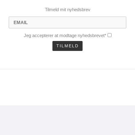
Tilmeld mit nyhedsbrev
Jeg accepterer at modtage nyhedsbrevet*
CLOSE
THIS
MODULE
uel analyse 1 gang