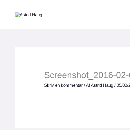
Gå
til
indholdet
Screenshot_2016-02-
Skriv en kommentar
/ Af
Astrid Haug
/
05/02/