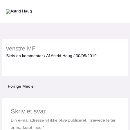
Gå
til
indholdet
venstre MF
Skriv en kommentar
/ Af
Astrid Haug
/
30/05/2019
←
Forrige Medie
Skriv et svar
Din e-mailadresse vil ikke blive publiceret.
Krævede felter
er markeret med
*