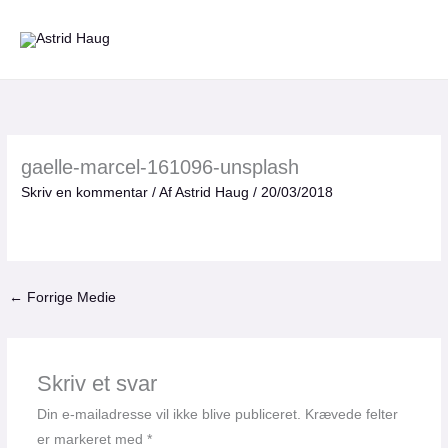
Gå
til
indholdet
gaelle-marcel-161096-unsplash
Skriv en kommentar
/ Af
Astrid Haug
/
20/03/2018
←
Forrige Medie
Skriv et svar
Din e-mailadresse vil ikke blive publiceret.
Krævede felter
er markeret med
*