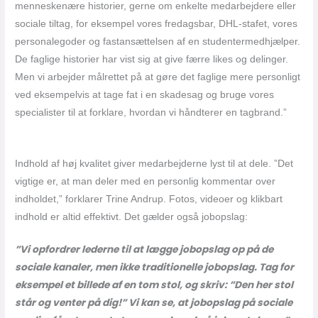
menneskenære historier, gerne om enkelte medarbejdere eller
sociale tiltag, for eksempel vores fredagsbar, DHL-stafet, vores
personalegoder og fastansættelsen af en studentermedhjælper.
De faglige historier har vist sig at give færre likes og delinger.
Men vi arbejder målrettet på at gøre det faglige mere personligt
ved eksempelvis at tage fat i en skadesag og bruge vores
specialister til at forklare, hvordan vi håndterer en tagbrand.”
Indhold af høj kvalitet giver medarbejderne lyst til at dele. ”Det
vigtige er, at man deler med en personlig kommentar over
indholdet,” forklarer Trine Andrup. Fotos, videoer og klikbart
indhold er altid effektivt. Det gælder også jobopslag:
”Vi opfordrer lederne til at lægge jobopslag op på de
sociale kanaler, men ikke traditionelle jobopslag. Tag for
eksempel et billede af en tom stol, og skriv: ”Den her stol
står og venter på dig!” Vi kan se, at jobopslag på sociale