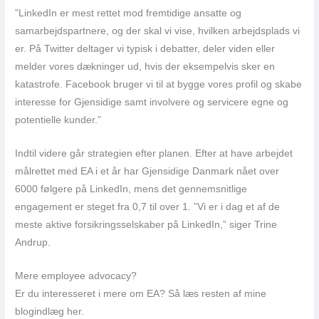
”LinkedIn er mest rettet mod fremtidige ansatte og
samarbejdspartnere, og der skal vi vise, hvilken arbejdsplads vi
er. På Twitter deltager vi typisk i debatter, deler viden eller
melder vores dækninger ud, hvis der eksempelvis sker en
katastrofe. Facebook bruger vi til at bygge vores profil og skabe
interesse for Gjensidige samt involvere og servicere egne og
potentielle kunder.”
Indtil videre går strategien efter planen. Efter at have arbejdet
målrettet med EA i et år har Gjensidige Danmark nået over
6000 følgere på LinkedIn, mens det gennemsnitlige
engagement er steget fra 0,7 til over 1. ”Vi er i dag et af de
meste aktive forsikringsselskaber på LinkedIn,” siger Trine
Andrup.
Mere employee advocacy?
Er du interesseret i mere om EA? Så læs resten af mine
blogindlæg her.