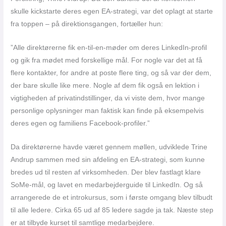
skulle kickstarte deres egen EA-strategi, var det oplagt at starte
fra toppen – på direktionsgangen, fortæller hun:
”Alle direktørerne fik en-til-en-møder om deres LinkedIn-profil
og gik fra mødet med forskellige mål. For nogle var det at få
flere kontakter, for andre at poste flere ting, og så var der dem,
der bare skulle like mere. Nogle af dem fik også en lektion i
vigtigheden af privatindstillinger, da vi viste dem, hvor mange
personlige oplysninger man faktisk kan finde på eksempelvis
deres egen og familiens Facebook-profiler.”
Da direktørerne havde været gennem møllen, udviklede Trine
Andrup sammen med sin afdeling en EA-strategi, som kunne
bredes ud til resten af virksomheden. Der blev fastlagt klare
SoMe-mål, og lavet en medarbejderguide til LinkedIn. Og så
arrangerede de et introkursus, som i første omgang blev tilbudt
til alle ledere. Cirka 65 ud af 85 ledere sagde ja tak. Næste step
er at tilbyde kurset til samtlige medarbejdere.