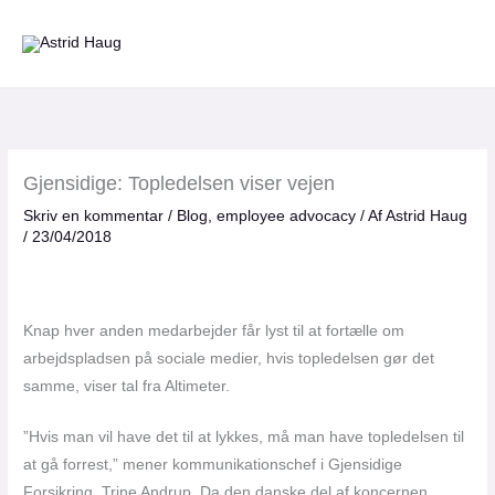
Gå
til
indholdet
Gjensidige: Topledelsen viser vejen
Skriv en kommentar
/
Blog
,
employee advocacy
/ Af
Astrid Haug
/
23/04/2018
Knap hver anden medarbejder får lyst til at fortælle om
arbejdspladsen på sociale medier, hvis topledelsen gør det
samme, viser tal fra Altimeter.
”Hvis man vil have det til at lykkes, må man have topledelsen til
at gå forrest,” mener kommunikationschef i Gjensidige
Forsikring, Trine Andrup. Da den danske del af koncernen