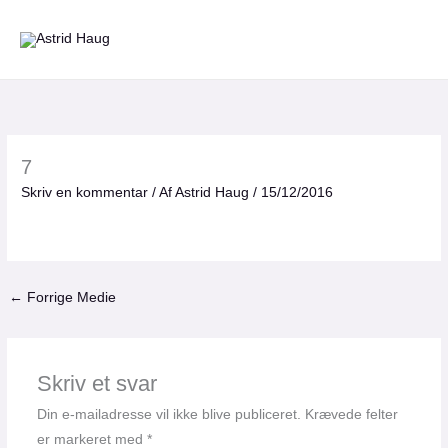
Gå
til
indholdet
7
Skriv en kommentar
/ Af
Astrid Haug
/
15/12/2016
←
Forrige Medie
Skriv et svar
Din e-mailadresse vil ikke blive publiceret.
Krævede felter
er markeret med
*