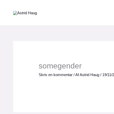
Gå
til
indholdet
somegender
Skriv en kommentar
/ Af
Astrid Haug
/
19/11/