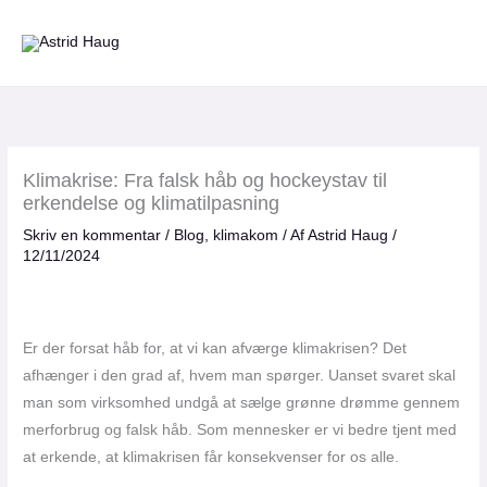
Gå
til
indholdet
Klimakrise: Fra falsk håb og hockeystav til
erkendelse og klimatilpasning
Skriv en kommentar
/
Blog
,
klimakom
/ Af
Astrid Haug
/
12/11/2024
Er der forsat håb for, at vi kan afværge klimakrisen? Det
afhænger i den grad af, hvem man spørger. Uanset svaret skal
man som virksomhed undgå at sælge grønne drømme gennem
merforbrug og falsk håb. Som mennesker er vi bedre tjent med
at erkende, at klimakrisen får konsekvenser for os alle.