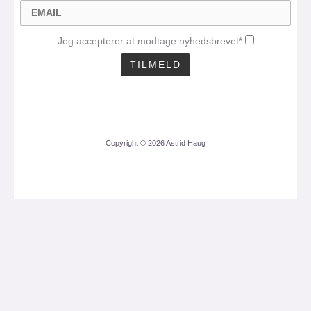
Jeg accepterer at modtage nyhedsbrevet*
Copyright © 2026 Astrid Haug
CLO
THI
MOD
Få mit nyhedsbrev med
en aktuel analyse 1