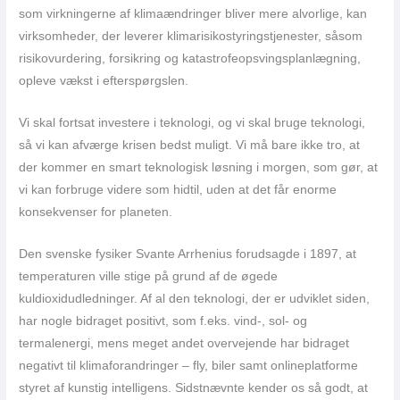
som virkningerne af klimaændringer bliver mere alvorlige, kan
virksomheder, der leverer klimarisikostyringstjenester, såsom
risikovurdering, forsikring og katastrofeopsvingsplanlægning,
opleve vækst i efterspørgslen.
Vi skal fortsat investere i teknologi, og vi skal bruge teknologi,
så vi kan afværge krisen bedst muligt. Vi må bare ikke tro, at
der kommer en smart teknologisk løsning i morgen, som gør, at
vi kan forbruge videre som hidtil, uden at det får enorme
konsekvenser for planeten.
Den svenske fysiker Svante Arrhenius forudsagde i 1897, at
temperaturen ville stige på grund af de øgede
kuldioxidudledninger. Af al den teknologi, der er udviklet siden,
har nogle bidraget positivt, som f.eks. vind-, sol- og
termalenergi, mens meget andet overvejende har bidraget
negativt til klimaforandringer – fly, biler samt onlineplatforme
styret af kunstig intelligens. Sidstnævnte kender os så godt, at