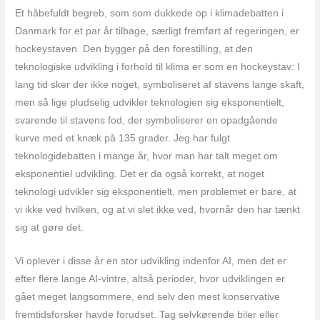
Et håbefuldt begreb, som som dukkede op i klimadebatten i
Danmark for et par år tilbage, særligt fremført af regeringen, er
hockeystaven. Den bygger på den forestilling, at den
teknologiske udvikling i forhold til klima er som en hockeystav: I
lang tid sker der ikke noget, symboliseret af stavens lange skaft,
men så lige pludselig udvikler teknologien sig eksponentielt,
svarende til stavens fod, der symboliserer en opadgående
kurve med et knæk på 135 grader. Jeg har fulgt
teknologidebatten i mange år, hvor man har talt meget om
eksponentiel udvikling. Det er da også korrekt, at noget
teknologi udvikler sig eksponentielt, men problemet er bare, at
vi ikke ved hvilken, og at vi slet ikke ved, hvornår den har tænkt
sig at gøre det.
Vi oplever i disse år en stor udvikling indenfor AI, men det er
efter flere lange AI-vintre, altså perioder, hvor udviklingen er
gået meget langsommere, end selv den mest konservative
fremtidsforsker havde forudset. Tag selvkørende biler eller