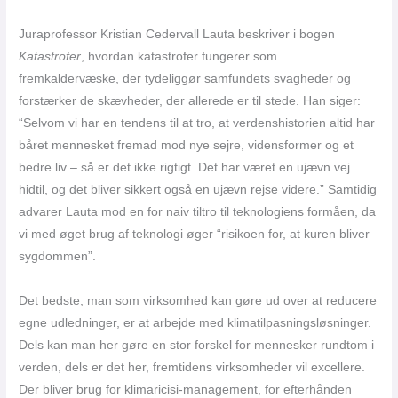
Juraprofessor Kristian Cedervall Lauta beskriver i bogen
Katastrofer
, hvordan katastrofer fungerer som
fremkaldervæske, der tydeliggør samfundets svagheder og
forstærker de skævheder, der allerede er til stede. Han siger:
“Selvom vi har en tendens til at tro, at verdenshistorien altid har
båret mennesket fremad mod nye sejre, vidensformer og et
bedre liv – så er det ikke rigtigt. Det har været en ujævn vej
hidtil, og det bliver sikkert også en ujævn rejse videre.” Samtidig
advarer Lauta mod en for naiv tiltro til teknologiens formåen, da
vi med øget brug af teknologi øger “risikoen for, at kuren bliver
sygdommen”.
Det bedste, man som virksomhed kan gøre ud over at reducere
egne udledninger, er at arbejde med klimatilpasningsløsninger.
Dels kan man her gøre en stor forskel for mennesker rundtom i
verden, dels er det her, fremtidens virksomheder vil excellere.
Der bliver brug for klimaricisi-management, for efterhånden