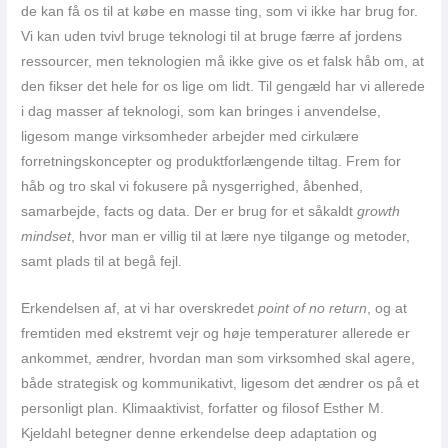
de kan få os til at købe en masse ting, som vi ikke har brug for.
Vi kan uden tvivl bruge teknologi til at bruge færre af jordens
ressourcer, men teknologien må ikke give os et falsk håb om, at
den fikser det hele for os lige om lidt. Til gengæld har vi allerede
i dag masser af teknologi, som kan bringes i anvendelse,
ligesom mange virksomheder arbejder med cirkulære
forretningskoncepter og produktforlængende tiltag. Frem for
håb og tro skal vi fokusere på nysgerrighed, åbenhed,
samarbejde, facts og data. Der er brug for et såkaldt
growth
mindset
, hvor man er villig til at lære nye tilgange og metoder,
samt plads til at begå fejl.
Erkendelsen af, at vi har overskredet
point of no return
, og at
fremtiden med ekstremt vejr og høje temperaturer allerede er
ankommet, ændrer, hvordan man som virksomhed skal agere,
både strategisk og kommunikativt, ligesom det ændrer os på et
personligt plan. Klimaaktivist, forfatter og filosof Esther M.
Kjeldahl betegner denne erkendelse deep adaptation og