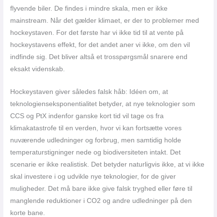
flyvende biler. De findes i mindre skala, men er ikke
mainstream. Når det gælder klimaet, er der to problemer med
hockeystaven. For det første har vi ikke tid til at vente på
hockeystavens effekt, for det andet aner vi ikke, om den vil
indfinde sig. Det bliver altså et trosspørgsmål snarere end
eksakt videnskab.
Hockeystaven giver således falsk håb: Idéen om, at
teknologienseksponentialitet betyder, at nye teknologier som
CCS og PtX indenfor ganske kort tid vil tage os fra
klimakatastrofe til en verden, hvor vi kan fortsætte vores
nuværende udledninger og forbrug, men samtidig holde
temperaturstigninger nede og biodiversiteten intakt. Det
scenarie er ikke realistisk. Det betyder naturligvis ikke, at vi ikke
skal investere i og udvikle nye teknologier, for de giver
muligheder. Det må bare ikke give falsk tryghed eller føre til
manglende reduktioner i CO2 og andre udledninger på den
korte bane.