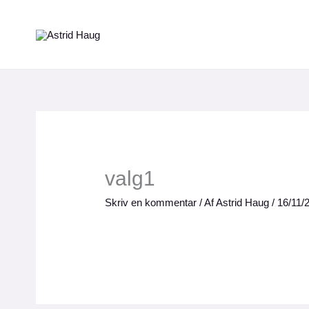
Gå
til
indholdet
valg1
Skriv en kommentar
/ Af
Astrid Haug
/
16/11/