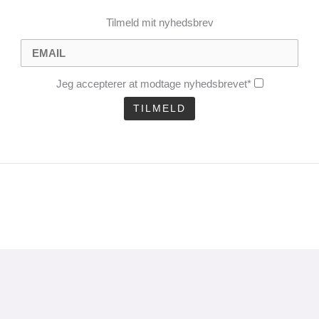
Tilmeld mit nyhedsbrev
Jeg accepterer at modtage nyhedsbrevet*
CLOSE
THIS
MODULE
uel analyse 1 gang