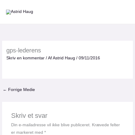
Gå
til
indholdet
gps-lederens
Skriv en kommentar
/ Af
Astrid Haug
/
09/11/2016
←
Forrige Medie
Skriv et svar
Din e-mailadresse vil ikke blive publiceret.
Krævede felter
er markeret med
*