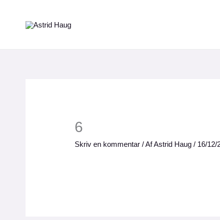
Gå
til
indholdet
6
Skriv en kommentar
/ Af
Astrid Haug
/
16/12/