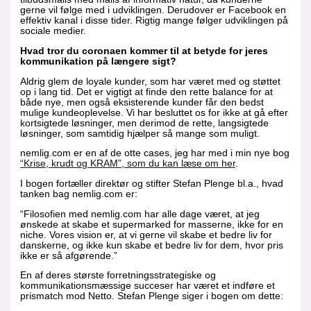
gerne vil følge med i udviklingen. Derudover er Facebook en
effektiv kanal i disse tider. Rigtig mange følger udviklingen på
sociale medier.
Hvad tror du coronaen kommer til at betyde for jeres
kommunikation på længere sigt?
Aldrig glem de loyale kunder, som har været med og støttet
op i lang tid. Det er vigtigt at finde den rette balance for at
både nye, men også eksisterende kunder får den bedst
mulige kundeoplevelse. Vi har besluttet os for ikke at gå efter
kortsigtede løsninger, men derimod de rette, langsigtede
løsninger, som samtidig hjælper så mange som muligt.
nemlig.com er en af de otte cases, jeg har med i min nye bog
“Krise, krudt og KRAM”, som du kan læse om her
.
I bogen fortæller direktør og stifter Stefan Plenge bl.a., hvad
tanken bag nemlig.com er:
“Filosofien med nemlig.com har alle dage været, at jeg
ønskede at skabe et supermarked for masserne, ikke for en
niche. Vores vision er, at vi gerne vil skabe et bedre liv for
danskerne, og ikke kun skabe et bedre liv for dem, hvor pris
ikke er så afgørende.”
En af deres største forretningsstrategiske og
kommunikationsmæssige succeser har været et indføre et
prismatch mod Netto. Stefan Plenge siger i bogen om dette: