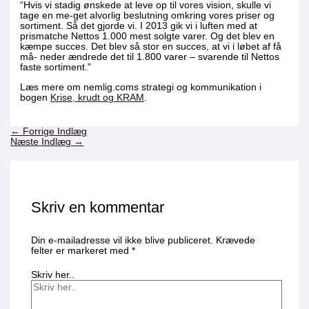
“Hvis vi stadig ønskede at leve op til vores vision, skulle vi
tage en me-get alvorlig beslutning omkring vores priser og
sortiment. Så det gjorde vi. I 2013 gik vi i luften med at
prismatche Nettos 1.000 mest solgte varer. Og det blev en
kæmpe succes. Det blev så stor en succes, at vi i løbet af få
må- neder ændrede det til 1.800 varer – svarende til Nettos
faste sortiment.”
Læs mere om nemlig.coms strategi og kommunikation i
bogen
Krise, krudt og KRAM
.
←
Forrige Indlæg
Næste Indlæg
→
Skriv en kommentar
Din e-mailadresse vil ikke blive publiceret.
Krævede
felter er markeret med
*
Skriv her..