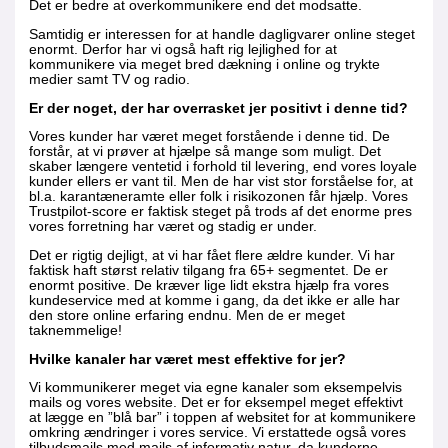
Det er bedre at overkommunikere end det modsatte.
Samtidig er interessen for at handle dagligvarer online steget
enormt. Derfor har vi også haft rig lejlighed for at
kommunikere via meget bred dækning i online og trykte
medier samt TV og radio.
Er der noget, der har overrasket jer positivt i denne tid?
Vores kunder har været meget forstående i denne tid. De
forstår, at vi prøver at hjælpe så mange som muligt. Det
skaber længere ventetid i forhold til levering, end vores loyale
kunder ellers er vant til. Men de har vist stor forståelse for, at
bl.a. karantæneramte eller folk i risikozonen får hjælp. Vores
Trustpilot-score er faktisk steget på trods af det enorme pres
vores forretning har været og stadig er under.
Det er rigtig dejligt, at vi har fået flere ældre kunder. Vi har
faktisk haft størst relativ tilgang fra 65+ segmentet. De er
enormt positive. De kræver lige lidt ekstra hjælp fra vores
kundeservice med at komme i gang, da det ikke er alle har
den store online erfaring endnu. Men de er meget
taknemmelige!
Hvilke kanaler har været mest effektive for jer?
Vi kommunikerer meget via egne kanaler som eksempelvis
mails og vores website. Det er for eksempel meget effektivt
at lægge en ”blå bar” i toppen af websitet for at kommunikere
omkring ændringer i vores service. Vi erstattede også vores
tilbudsmails med mails af informativ natur, da kunderne