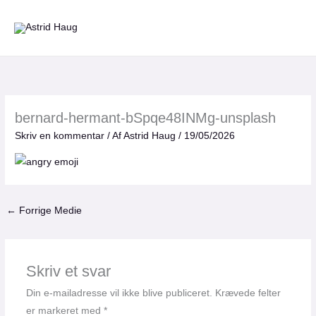
Gå
til
indholdet
bernard-hermant-bSpqe48INMg-unsplash
Skriv en kommentar
/ Af
Astrid Haug
/
19/05/2026
←
Forrige Medie
Skriv et svar
Din e-mailadresse vil ikke blive publiceret.
Krævede felter
er markeret med
*