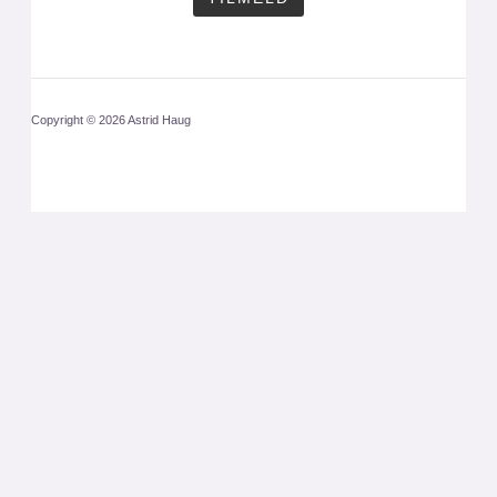
Copyright © 2026 Astrid Haug
CLOS
THIS
MODU
Få mit nyhedsbrev
med en aktuel analyse
1 gang om måneden.
Tilmeld dig her: