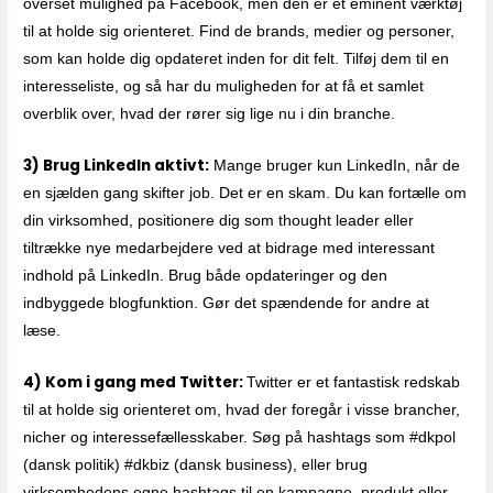
overset mulighed på Facebook, men den er et eminent værktøj
til at holde sig orienteret. Find de brands, medier og personer,
som kan holde dig opdateret inden for dit felt. Tilføj dem til en
interesseliste, og så har du muligheden for at få et samlet
overblik over, hvad der rører sig lige nu i din branche.
3) Brug LinkedIn aktivt:
Mange bruger kun LinkedIn, når de
en sjælden gang skifter job. Det er en skam. Du kan fortælle om
din virksomhed, positionere dig som thought leader eller
tiltrække nye medarbejdere ved at bidrage med interessant
indhold på LinkedIn. Brug både opdateringer og den
indbyggede blogfunktion. Gør det spændende for andre at
læse.
4) Kom i gang med Twitter:
Twitter er et fantastisk redskab
til at holde sig orienteret om, hvad der foregår i visse brancher,
nicher og interessefællesskaber. Søg på hashtags som #dkpol
(dansk politik) #dkbiz (dansk business), eller brug
virksomhedens egne hashtags til en kampagne, produkt eller