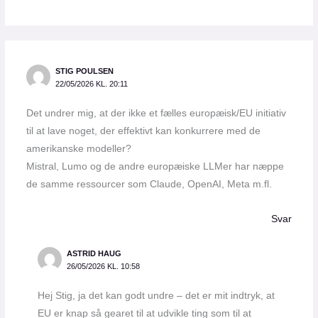
STIG POULSEN
22/05/2026 KL. 20:11
Det undrer mig, at der ikke et fælles europæisk/EU initiativ
til at lave noget, der effektivt kan konkurrere med de
amerikanske modeller?
Mistral, Lumo og de andre europæiske LLMer har næppe
de samme ressourcer som Claude, OpenAI, Meta m.fl.
Svar
ASTRID HAUG
26/05/2026 KL. 10:58
Hej Stig, ja det kan godt undre – det er mit indtryk, at
EU er knap så gearet til at udvikle ting som til at