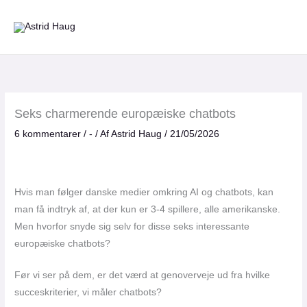
Gå
til
indholdet
Seks charmerende europæiske chatbots
6 kommentarer
/
-
/ Af
Astrid Haug
/
21/05/2026
Hvis man følger danske medier omkring AI og chatbots, kan
man få indtryk af, at der kun er 3-4 spillere, alle amerikanske.
Men hvorfor snyde sig selv for disse seks interessante
europæiske chatbots?
Før vi ser på dem, er det værd at genoverveje ud fra hvilke
succeskriterier, vi måler chatbots?