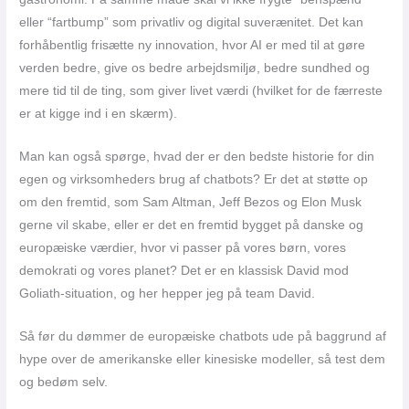
eller “fartbump” som privatliv og digital suverænitet. Det kan
forhåbentlig frisætte ny innovation, hvor AI er med til at gøre
verden bedre, give os bedre arbejdsmiljø, bedre sundhed og
mere tid til de ting, som giver livet værdi (hvilket for de færreste
er at kigge ind i en skærm).
Man kan også spørge, hvad der er den bedste historie for din
egen og virksomheders brug af chatbots? Er det at støtte op
om den fremtid, som Sam Altman, Jeff Bezos og Elon Musk
gerne vil skabe, eller er det en fremtid bygget på danske og
europæiske værdier, hvor vi passer på vores børn, vores
demokrati og vores planet? Det er en klassisk David mod
Goliath-situation, og her hepper jeg på team David.
Så før du dømmer de europæiske chatbots ude på baggrund af
hype over de amerikanske eller kinesiske modeller, så test dem
og bedøm selv.