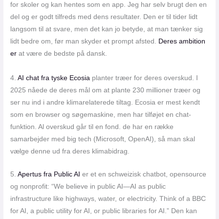
for skoler og kan hentes som en app. Jeg har selv brugt den en
del og er godt tilfreds med dens resultater. Den er til tider lidt
langsom til at svare, men det kan jo betyde, at man tænker sig
lidt bedre om, før man skyder et prompt afsted.
Deres ambition
er
at være de bedste på dansk.
4.
AI chat fra tyske Ecosia
planter træer for deres overskud. I
2025 nåede de deres mål om at plante 230 millioner træer og
ser nu ind i andre klimarelaterede tiltag. Ecosia er mest kendt
som en browser og søgemaskine, men har tilføjet en chat-
funktion. Al overskud går til en fond. de har en række
samarbejder med big tech (Microsoft, OpenAI), så man skal
vælge denne ud fra deres klimabidrag.
5.
Apertus fra Public AI
er et en schweizisk chatbot, opensource
og nonprofit: “We believe in public AI—AI as public
infrastructure like highways, water, or electricity. Think of a BBC
for AI, a public utility for AI, or public libraries for AI.” Den kan