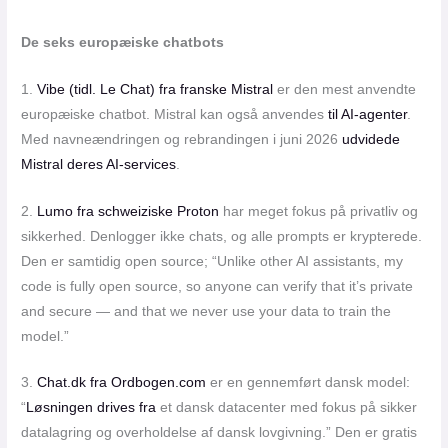
De seks europæiske chatbots
1.
Vibe (tidl. Le Chat) fra franske Mistral
er den mest anvendte
europæiske chatbot. Mistral kan også anvendes
til AI-agenter
.
Med navneændringen og rebrandingen i juni 2026
udvidede
Mistral deres AI-services
.
2.
Lumo fra schweiziske Proton
har meget fokus på privatliv og
sikkerhed. Denlogger ikke chats, og alle prompts er krypterede.
Den er samtidig open source; “Unlike other AI assistants, my
code is fully open source, so anyone can verify that it’s private
and secure — and that we never use your data to train the
model.”
3.
Chat.dk fra Ordbogen.com
er en gennemført dansk model:
“
Løsningen drives fra
et dansk datacenter med fokus på sikker
datalagring og overholdelse af dansk lovgivning.” Den er gratis