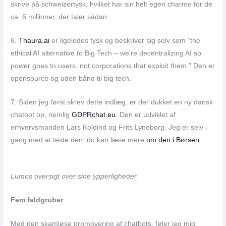
skrive på schweizertysk, hvilket har sin helt egen charme for de
ca. 6 millioner, der taler sådan.
6.
Thaura.ai
er ligeledes tysk og beskriver sig selv som “the
ethical AI alternative to Big Tech – we’re decentralizing AI so
power goes to users, not corporations that exploit them.” Den er
opensource og uden bånd til big tech.
7. Siden jeg først skrev dette indlæg, er der dukket en ny dansk
chatbot op, nemlig
GDPRchat.eu
. Den er udviklet af
erhvervsmanden Lars Koldind og Frits Lyneborg. Jeg er selv i
gang med at teste den, du kan læse mere
om den i Børsen
.
Lumos oversigt over sine ypperligheder.
Fem faldgruber
Med den skamløse promovering af chatbots, føler jeg mig