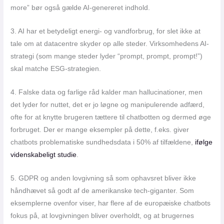
more” bør også gælde AI-genereret indhold.
3. AI har et betydeligt energi- og vandforbrug, for slet ikke at
tale om at datacentre skyder op alle steder. Virksomhedens AI-
strategi (som mange steder lyder “prompt, prompt, prompt!”)
skal matche ESG-strategien.
4. Falske data og farlige råd kalder man hallucinationer, men
det lyder for nuttet, det er jo løgne og manipulerende adfærd,
ofte for at knytte brugeren tættere til chatbotten og dermed øge
forbruget. Der er mange eksempler på dette, f.eks. giver
chatbots problematiske sundhedsdata i 50% af tilfældene,
ifølge
videnskabeligt studie
.
5. GDPR og anden lovgivning så som ophavsret bliver ikke
håndhævet så godt af de amerikanske tech-giganter. Som
eksemplerne ovenfor viser, har flere af de europæiske chatbots
fokus på, at lovgivningen bliver overholdt, og at brugernes