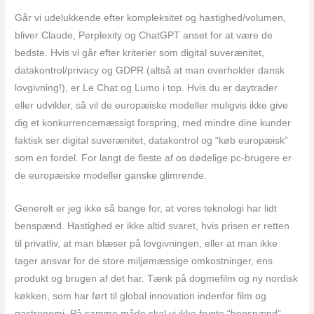
Går vi udelukkende efter kompleksitet og hastighed/volumen,
bliver Claude, Perplexity og ChatGPT anset for at være de
bedste. Hvis vi går efter kriterier som digital suverænitet,
datakontrol/privacy og GDPR (altså at man overholder dansk
lovgivning!), er Le Chat og Lumo i top. Hvis du er daytrader
eller udvikler, så vil de europæiske modeller muligvis ikke give
dig et konkurrencemæssigt forspring, med mindre dine kunder
faktisk ser digital suverænitet, datakontrol og “køb europæisk”
som en fordel. For langt de fleste af os dødelige pc-brugere er
de europæiske modeller ganske glimrende.
Generelt er jeg ikke så bange for, at vores teknologi har lidt
benspænd. Hastighed er ikke altid svaret, hvis prisen er retten
til privatliv, at man blæser på lovgivningen, eller at man ikke
tager ansvar for de store miljømæssige omkostninger, ens
produkt og brugen af det har. Tænk på dogmefilm og ny nordisk
køkken, som har ført til global innovation indenfor film og
gastronomi. På samme måde skal vi ikke frygte “benspænd”