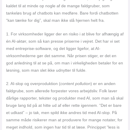
kaldet til at minde op nogle af de mange faldgruber, som
tankeløs brug af chatbots kan medføre. Bare fordi chatbotten
“kan tænke for dig”, skal man ikke slå hjernen helt fra.
1. For virksomheder ligger der en risiko i at blive for afhængig af
én AI-aktør, som så kan presse priserne i vejret. Det har vi set
med entreprise-software, og det ligger ligefor, at AI-
virksomhederne gør det samme. Når prisen stiger, er det en
god anledning til at se på, om man i virkeligheden betaler for en
løsning, som man slet ikke udnytter til fulde.
2. AI-slop og overproduktion (
content pollution
) er en anden
faldgrube, som allerede forpester vores arbejdsliv. Folk laver
dårlige rapporter, tekster og produkter med AI, som man så skal
bruge lang tid på at hitte ud af eller rette igennem. “Det er bare
et udkast” – jo tak, men spild ikke andres tid med AI-slop. På
samme måde risikerer man at produvere for mange notater, for
meget indhold, som ingen har tid til at læse. Princippet “less is