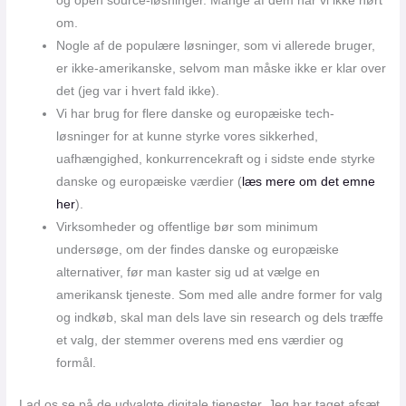
og open source-løsninger. Mange af dem har vi ikke hørt
om.
Nogle af de populære løsninger, som vi allerede bruger,
er ikke-amerikanske, selvom man måske ikke er klar over
det (jeg var i hvert fald ikke).
Vi har brug for flere danske og europæiske tech-
løsninger for at kunne styrke vores sikkerhed,
uafhængighed, konkurrencekraft og i sidste ende styrke
danske og europæiske værdier (
læs mere om det emne
her
).
Virksomheder og offentlige bør som minimum
undersøge, om der findes danske og europæiske
alternativer, før man kaster sig ud at vælge en
amerikansk tjeneste. Som med alle andre former for valg
og indkøb, skal man dels lave sin research og dels træffe
et valg, der stemmer overens med ens værdier og
formål.
Lad os se på de udvalgte digitale tjenester. Jeg har taget afsæt