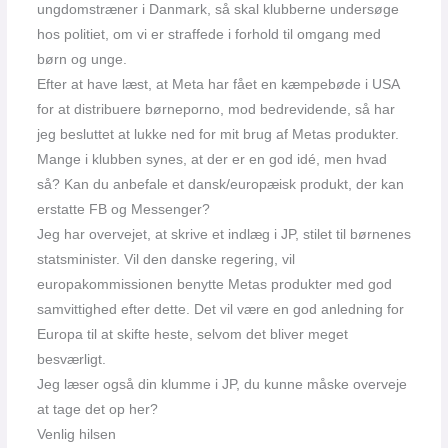
ungdomstræner i Danmark, så skal klubberne undersøge
hos politiet, om vi er straffede i forhold til omgang med
børn og unge.
Efter at have læst, at Meta har fået en kæmpebøde i USA
for at distribuere børneporno, mod bedrevidende, så har
jeg besluttet at lukke ned for mit brug af Metas produkter.
Mange i klubben synes, at der er en god idé, men hvad
så? Kan du anbefale et dansk/europæisk produkt, der kan
erstatte FB og Messenger?
Jeg har overvejet, at skrive et indlæg i JP, stilet til børnenes
statsminister. Vil den danske regering, vil
europakommissionen benytte Metas produkter med god
samvittighed efter dette. Det vil være en god anledning for
Europa til at skifte heste, selvom det bliver meget
besværligt.
Jeg læser også din klumme i JP, du kunne måske overveje
at tage det op her?
Venlig hilsen