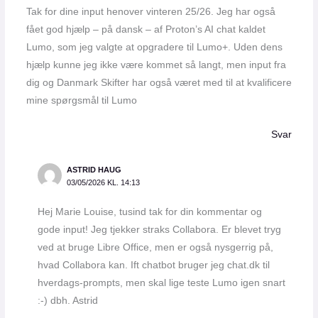
Tak for dine input henover vinteren 25/26. Jeg har også
fået god hjælp – på dansk – af Proton’s AI chat kaldet
Lumo, som jeg valgte at opgradere til Lumo+. Uden dens
hjælp kunne jeg ikke være kommet så langt, men input fra
dig og Danmark Skifter har også været med til at kvalificere
mine spørgsmål til Lumo
Svar
ASTRID HAUG
03/05/2026 KL. 14:13
Hej Marie Louise, tusind tak for din kommentar og
gode input! Jeg tjekker straks Collabora. Er blevet tryg
ved at bruge Libre Office, men er også nysgerrig på,
hvad Collabora kan. Ift chatbot bruger jeg chat.dk til
hverdags-prompts, men skal lige teste Lumo igen snart
:-) dbh. Astrid