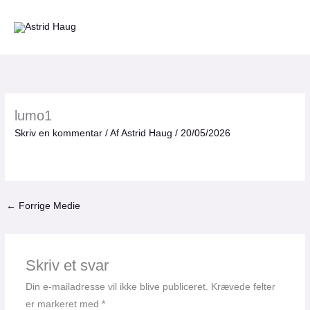
Gå
til
indholdet
lumo1
Skriv en kommentar
/ Af
Astrid Haug
/
20/05/2026
←
Forrige Medie
Skriv et svar
Din e-mailadresse vil ikke blive publiceret.
Krævede felter
er markeret med
*