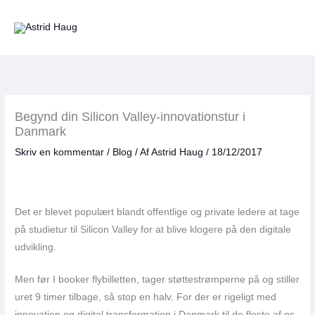
Gå
til
indholdet
Begynd din Silicon Valley-innovationstur i
Danmark
Skriv en kommentar
/
Blog
/ Af
Astrid Haug
/
18/12/2017
Det er blevet populært blandt offentlige og private ledere at tage
på studietur til Silicon Valley for at blive klogere på den digitale
udvikling.
Men før I booker flybilletten, tager støttestrømperne på og stiller
uret 9 timer tilbage, så stop en halv. For der er rigeligt med
innovation og digital transformation i Danmark til de fleste af os.