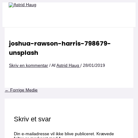
Gå
Navn*
Email*
Websted
til
indholdet
joshua-rawson-harris-798679-
unsplash
Skriv en kommentar
/ Af
Astrid Haug
/
28/01/2019
←
Forrige Medie
Skriv et svar
Din e-mailadresse vil ikke blive publiceret.
Krævede