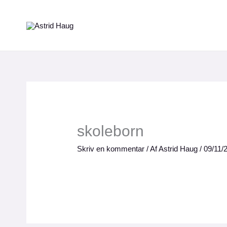
Gå
til
indholdet
skoleborn
Skriv en kommentar
/ Af
Astrid Haug
/
09/11/