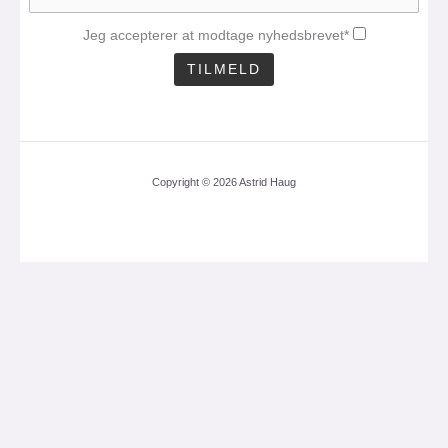
Jeg accepterer at modtage nyhedsbrevet*
Copyright © 2026 Astrid Haug
CLOS
THIS
MOD
Få mit nyhedsbrev med
en aktuel analyse 1
gang om måneden.