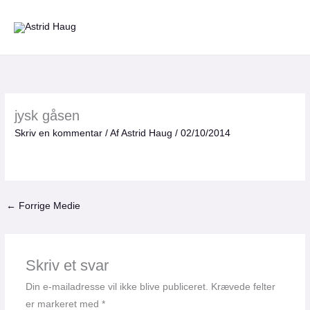
Gå
til
indholdet
jysk gåsen
Skriv en kommentar
/ Af
Astrid Haug
/
02/10/2014
←
Forrige Medie
Skriv et svar
Din e-mailadresse vil ikke blive publiceret.
Krævede felter
er markeret med
*