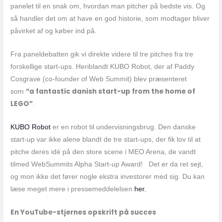
panelet til en snak om, hvordan man pitcher på bedste vis. Og
så handler det om at have en god historie, som modtager bliver
påvirket af og køber ind på.
Fra paneldebatten gik vi direkte videre til tre pitches fra tre
forskellige start-ups. Heriblandt KUBO Robot, der af Paddy
Cosgrave (co-founder of Web Summit) blev præsenteret
“a fantastic danish start-up from the home of
som
LEGO”
.
KUBO Robot
er en robot til undervisningsbrug. Den danske
start-up var ikke alene blandt de tre start-ups, der fik lov til at
pitche deres idé på den store scene i MEO Arena, de vandt
tilmed WebSummits Alpha Start-up Award! Det er da ret sejt,
og mon ikke det fører nogle ekstra investorer med sig. Du kan
læse meget mere i pressemeddelelsen
her.
En YouTube-stjernes opskrift på succes