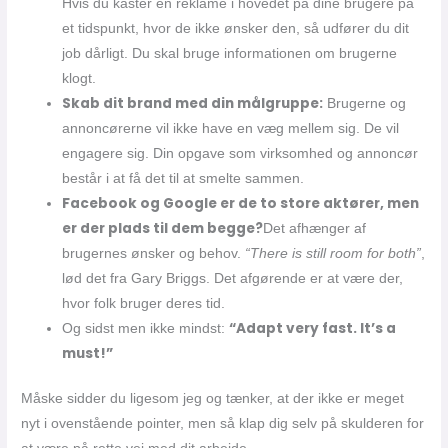
Hvis du kaster en reklame i hovedet på dine brugere på
et tidspunkt, hvor de ikke ønsker den, så udfører du dit
job dårligt. Du skal bruge informationen om brugerne
klogt.
Skab dit brand med din målgruppe:
Brugerne og
annoncørerne vil ikke have en væg mellem sig. De vil
engagere sig. Din opgave som virksomhed og annoncør
består i at få det til at smelte sammen.
Facebook og Google er de to store aktører, men
er der plads til dem begge?
Det afhænger af
brugernes ønsker og behov.
“There is still room for both”
,
lød det fra Gary Briggs. Det afgørende er at være der,
hvor folk bruger deres tid.
“Adapt very fast. It’s a
Og sidst men ikke mindst:
must!”
Måske sidder du ligesom jeg og tænker, at der ikke er meget
nyt i ovenstående pointer, men så klap dig selv på skulderen for