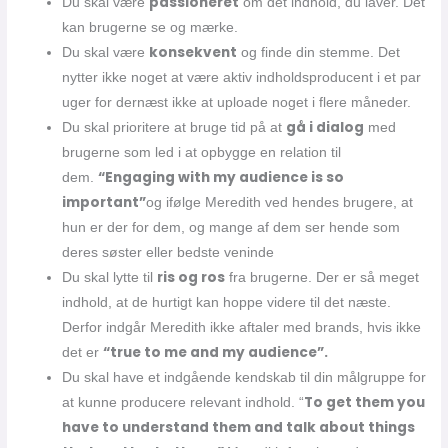
passioneret
Du skal være
om det indhold, du laver. Det
kan brugerne se og mærke.
konsekvent
Du skal være
og finde din stemme. Det
nytter ikke noget at være aktiv indholdsproducent i et par
uger for dernæst ikke at uploade noget i flere måneder.
gå i dialog
Du skal prioritere at bruge tid på at
med
brugerne som led i at opbygge en relation til
“Engaging with my audience is so
dem.
important”
og ifølge Meredith ved hendes brugere, at
hun er der for dem, og mange af dem ser hende som
deres søster eller bedste veninde
ris og ros
Du skal lytte til
fra brugerne. Der er så meget
indhold, at de hurtigt kan hoppe videre til det næste.
Derfor indgår Meredith ikke aftaler med brands, hvis ikke
“true to me and my audience”.
det er
Du skal have et indgående kendskab til din målgruppe for
To get them you
at kunne producere relevant indhold. “
have to understand them and talk about things