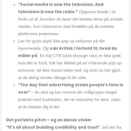
“Social media is now the television. And
television is now the radio.”
Opgaven består i at
finde ud af, hvordan du laver det bedste show på sociale
medier, hvor historierne skal fortælles på de enkelte
platformes præmisser.
Lav for guds skyld ikke pop up-reklamer på din
vær kritisk i forhold til, hvad du
hjemmeside. Og
måler på
. En høj CTR (click-through rate) er ikke godt,
hvis det er fordi, folk har klikket på en irriterende pop up-
annonce, de ikke kunne lukke ned, og som nu har gjort,
at de aldrig vender tilbage til din side.
“The day that advertising steals people’s time is
over”
– du skal og kan ramme din målgruppe meget
præcist med budskaber, der er relevante for dem, uden
at du betaler dig til det.
Det perfekte pitch – og en dansk vinder
“It’s all about building credibility and trust”
, lød det fra