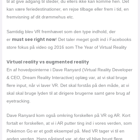
til at give adgang til steder, du ellers ikke kan komme hen. Det
kan være feriedestinationer, en rejse tilbage eller frem i tid, en
fremvisning af dit drømmehus etc.
Samtidig blev VR fremhævet som den type indhold, der
must see right now
er
! Det taler meget godt ind i Facebooks
store fokus på video og 2016 som The Year of Virtual Reality
Virtual reality vs augmented reality
En af hovedpointerne i Dave Ranyard (Virtual Reality Developer
& CEO, Dream Reality Interactive) oplæg var, at vi skal bruge
flere input, når vi laver VR. Det skal forstås på den måde, at vi
skal skal bruge lyden til at dirigere brugerne samt gøre brug af
eyetracking.
Dave Ranyard kom også omkring forskellen på VR og AR. Kort
fortalt er forskellen, at vi i AR putter ting ind i vores verden, som
Pokémon Go er et godt eksempel på. Med VR tager vi til en
anden verden. Hans påstand var, at der vil blive brugt flere