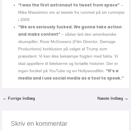
“I was the first astronaut to tweet from space”
–
Mike Massimino om at tweete fra rummet på sin rumrejse
i 2009
“We are seriously fucked. We gonna take action
and make content”
– sådan lød den amerikanske
skuespiller, Rose McGowans (Film Director, Damage
Productions) konklusion på valget af Trump som
præsident. Vi kan ikke bekæmpe frygten med fakta. Vi
skal appellere til følelserne og fortælle historier. Der er
“It’s a
ingen forskel på YouTube og en Hollywoodfilm.
media and I use social media as a tool to speak.”
←
Forrige Indlæg
Næste Indlæg
→
Skriv en kommentar