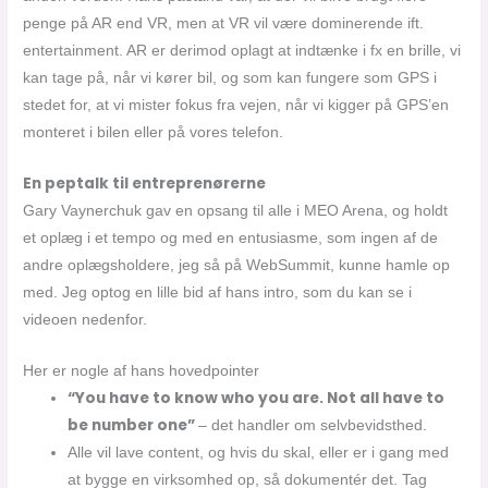
penge på AR end VR, men at VR vil være dominerende ift.
entertainment. AR er derimod oplagt at indtænke i fx en brille, vi
kan tage på, når vi kører bil, og som kan fungere som GPS i
stedet for, at vi mister fokus fra vejen, når vi kigger på GPS’en
monteret i bilen eller på vores telefon.
En peptalk til entreprenørerne
Gary Vaynerchuk gav en opsang til alle i MEO Arena, og holdt
et oplæg i et tempo og med en entusiasme, som ingen af de
andre oplægsholdere, jeg så på WebSummit, kunne hamle op
med. Jeg optog en lille bid af hans intro, som du kan se i
videoen nedenfor.
Her er nogle af hans hovedpointer
“You have to know who you are. Not all have to
be number one”
– det handler om selvbevidsthed.
Alle vil lave content, og hvis du skal, eller er i gang med
at bygge en virksomhed op, så dokumentér det. Tag