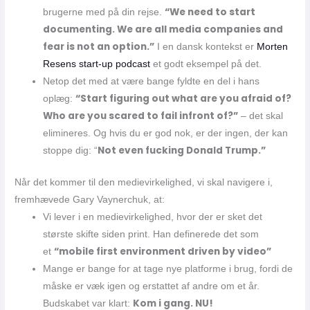
“We need to start
brugerne med på din rejse.
documenting. We are all media companies and
fear is not an option.”
I en dansk kontekst er
Morten
Resens start-up podcast
et godt eksempel på det.
Netop det med at være bange fyldte en del i hans
“Start figuring out what are you afraid of?
oplæg:
Who are you scared to fail infront of?”
– det skal
elimineres. Og hvis du er god nok, er der ingen, der kan
Not even fucking Donald Trump.”
stoppe dig: “
Når det kommer til den medievirkelighed, vi skal navigere i,
fremhævede Gary Vaynerchuk, at:
Vi lever i en medievirkelighed, hvor der er sket det
største skifte siden print. Han definerede det som
“mobile first environment driven by video”
et
Mange er bange for at tage nye platforme i brug, fordi de
måske er væk igen og erstattet af andre om et år.
Kom i gang. NU!
Budskabet var klart: