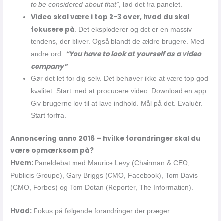
to be considered about that”
, lød det fra panelet.
Video skal være i top 2-3 over, hvad du skal
fokusere på
. Det eksploderer og det er en massiv
tendens, der bliver. Også blandt de ældre brugere. Med
“You have to look at yourself as a video
andre ord:
company”
Gør det let for dig selv. Det behøver ikke at være top god
kvalitet. Start med at producere video. Download en app.
Giv brugerne lov til at lave indhold. Mål på det. Evaluér.
Start forfra.
Annoncering anno 2016 – hvilke forandringer skal du
være opmærksom på?
Hvem:
Paneldebat med Maurice Levy (Chairman & CEO,
Publicis Groupe), Gary Briggs (CMO, Facebook), Tom Davis
(CMO, Forbes) og Tom Dotan (Reporter, The Information).
Hvad:
Fokus på følgende forandringer der præger