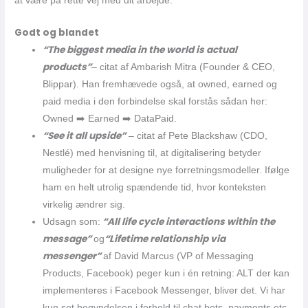
at være på rette vej med dit arbejde.
Godt og blandet
“The biggest media in the world is actual
products”
– citat af Ambarish Mitra (Founder & CEO,
Blippar). Han fremhævede også, at owned, earned og
paid media i den forbindelse skal forstås sådan her:
Owned ➡️ Earned ➡️ DataPaid.
“See it all upside”
– citat af Pete Blackshaw (CDO,
Nestlé) med henvisning til, at digitalisering betyder
muligheder for at designe nye forretningsmodeller. Ifølge
ham en helt utrolig spændende tid, hvor konteksten
virkelig ændrer sig.
“All life cycle interactions within the
Udsagn som:
message”
“Lifetime relationship via
og
messenger”
af David Marcus (VP of Messaging
Products, Facebook) peger kun i én retning: ALT der kan
implementeres i Facebook Messenger, bliver det. Vi har
kun set begyndelsen i forhold til chat bots, payments etc.