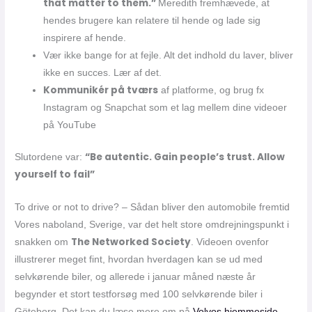
that matter to them.”
Meredith fremhævede, at
hendes brugere kan relatere til hende og lade sig
inspirere af hende.
Vær ikke bange for at fejle. Alt det indhold du laver, bliver
ikke en succes. Lær af det.
Kommunikér på tværs
af platforme, og brug fx
Instagram og Snapchat som et lag mellem dine videoer
på YouTube
“Be autentic. Gain people’s trust. Allow
Slutordene var:
yourself to fail”
To drive or not to drive? – Sådan bliver den automobile fremtid
Vores naboland, Sverige, var det helt store omdrejningspunkt i
The Networked Society
snakken om
. Videoen ovenfor
illustrerer meget fint, hvordan hverdagen kan se ud med
selvkørende biler, og allerede i januar måned næste år
begynder et stort testforsøg med 100 selvkørende biler i
Göteborg. Det kan du læse mere om på
Volvos hjemmeside
.