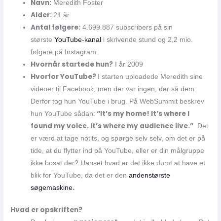
Navn:
Meredith Foster
Alder:
21 år
Antal følgere:
4.699.887 subscribers på sin
største
YouTube-kanal
i skrivende stund og 2,2 mio.
følgere på Instagram
Hvornår startede hun?
I år 2009
Hvorfor YouTube?
I starten uploadede Meredith sine
videoer til Facebook, men der var ingen, der så dem.
Derfor tog hun YouTube i brug. På WebSummit beskrev
“It’s my home! It’s where I
hun YouTube sådan:
found my voice. It’s where my audience live.”
Det
er værd at tage notits, og spørge selv selv, om det er på
tide, at du flytter ind på YouTube, eller er din målgruppe
ikke bosat der? Uanset hvad er det ikke dumt at have et
blik for YouTube, da det er den
andenstørste
.
søgemaskine
Hvad er opskriften?