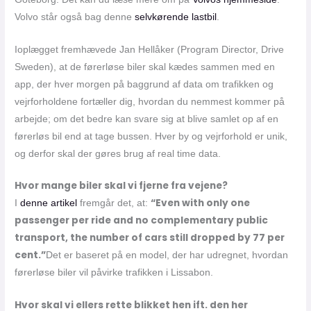
Volvo står også bag denne
selvkørende lastbil
.
Ioplægget fremhævede Jan Hellåker (Program Director, Drive
Sweden), at de førerløse biler skal kædes sammen med en
app, der hver morgen på baggrund af data om trafikken og
vejrforholdene fortæller dig, hvordan du nemmest kommer på
arbejde; om det bedre kan svare sig at blive samlet op af en
førerløs bil end at tage bussen. Hver by og vejrforhold er unik,
og derfor skal der gøres brug af real time data.
Hvor mange biler skal vi fjerne fra vejene?
“Even with only one
I
denne artikel
fremgår det, at:
passenger per ride and no complementary public
transport, the number of cars still dropped by 77 per
cent.”
Det er baseret på en model, der har udregnet, hvordan
førerløse biler vil påvirke trafikken i Lissabon.
Hvor skal vi ellers rette blikket hen ift. den her