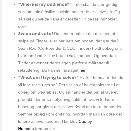
“Where is my audience?”
– det skal du spørge dig
selv om, altså hvilke sociale medier de er aktive på. Og
så skal du vælge kanaler derefter + tilpasse indholdet
dertil
Swipe and vote!
Du kender måske det der med at
swipe på Tinder, eller har hørt om nogen, der gør det?
Sean Rad (Co-Founder & CEO, Tinder) holdt oplæg om,
hvordan Tinder blev brugt i valgkampen. Og hvordan
Tinder anvender deres egen platform målrettet til
rekruttering. Du kan se indslaget
her
.
“What am I trying to solve?”
Hvilket behov er det, du
vil løse for brugerne? Det var en af hovedpointerne i et
oplæg om wearables. Og så handler det om at lave et
produkt, der er så betydningsfuldt, at hvis vi forlader
huset og har glemt det, så vender vi om for at hente det.
Samme oplæg kom omkring, hvordan man kan gøre det
lettere at leve sundere. Her blev
Cue by
Humana
fremhævet