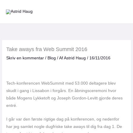
Gå
til
indholdet
Take aways fra Web Summit 2016
Skriv en kommentar
/
Blog
/ Af
Astrid Haug
/
16/11/2016
Tech-konferencen WebSummit med 53.000 deltagere blev
skudt i gang i Lissabon i forgårs. En åbningsceremoni hvor
både Mogens Lykketoft og Joseph Gordon-Levitt gjorde deres
entré.
I går var den første rigtige dag på konferencen, og nedenfor
har jeg samlet nogle dugfriske take aways til dig fra dag 1. De