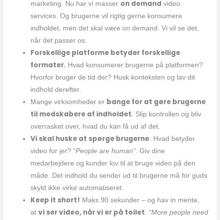
on demand
marketing. Nu har vi masser
video
services. Og brugerne vil rigtig gerne konsumere
indholdet, men det skal være on demand. Vi vil se det,
når det passer os.
Forskellige platforme betyder forskellige
formater.
Hvad konsumerer brugerne på platformen?
Hvorfor bruger de tid der? Husk konteksten og lav dit
indhold derefter.
bange for at gøre brugerne
Mange virksomheder er
til medskabere af indholdet
. Slip kontrollen og bliv
overrasket over, hvad du kan få ud af det.
Vi skal huske at spørge brugerne
. Hvad betyder
video for jer? “
People are human”
. Giv dine
medarbejdere og kunder lov til at bruge video på den
måde. Det indhold du sender ud til brugerne må for guds
skyld ikke virke automatiseret.
Keep it short!
Maks 90 sekunder – og hav in mente,
vi ser video, når vi er på toilet
at
.
“More people need