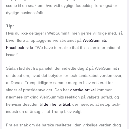
scene til en snak om, hvorvidt dygtige fodboldspillere også er
dygtige businessfolk.
Tip:
Hvis du ikke deltager i WebSummit, men gerne vil følge med, så
bliver flere af oplæggene live streamet på
WebSummits
Facebook-side
. “We have to realize that this is an international
issue!”
Sådan lød det fra panelet, der indledte dag 2 på WebSummit i
en debat om, hvad det betyder for tech-landskabet verden over,
at Donald Trump tidligere samme morgen blev erklæret for
vinder af præsidentvalget. Den her
danske artikel
kommer
nærmere omkring WebSummits reaktion på valgets udfald, og
henviser desuden til
den her artikel
, der hævder, at netop tech-
industrien er årsag til, at Trump blev valgt.
Fra en snak om de barske realiteter i den virkelige verden drog