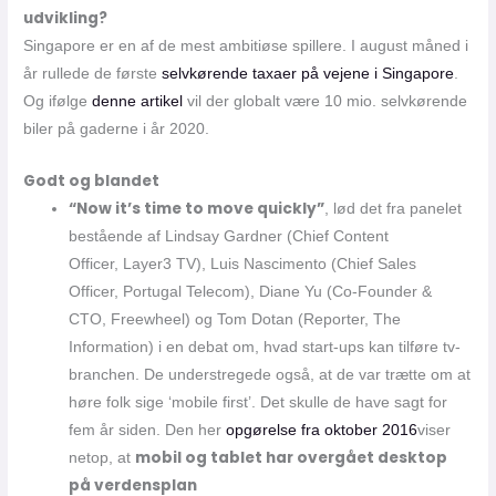
udvikling?
Singapore er en af de mest ambitiøse spillere. I august måned i
år rullede de første
selvkørende taxaer på vejene i Singapore
.
Og ifølge
denne artikel
vil der globalt være 10 mio. selvkørende
biler på gaderne i år 2020.
Godt og blandet
“Now it’s time to move quickly”
, lød det fra panelet
bestående af Lindsay Gardner (Chief Content
Officer, Layer3 TV), Luis Nascimento (Chief Sales
Officer, Portugal Telecom), Diane Yu (Co-Founder &
CTO, Freewheel) og Tom Dotan (Reporter, The
Information) i en debat om, hvad start-ups kan tilføre tv-
branchen. De understregede også, at de var trætte om at
høre folk sige ‘mobile first’. Det skulle de have sagt for
fem år siden. Den her
opgørelse fra oktober 2016
viser
mobil og tablet har overgået desktop
netop, at
på verdensplan