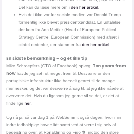
Det kan du læse mere om i
den her artikel
.
Hvis det ikke var for sociale medier, var Donald Trump
formentlig ikke blevet præsidentkandidat. En udtalelse
der kom fra Ann Mettler (‎Head of European Political
Strategy Centre, European Commission) med afsæt i
citatet nedenfor, der stammer fra
den her artikel
.
En sidste bemærkning – og et lille tip
Ten years from
Mike Schroepfers (CTO of Facebook) oplæg:
now
havde jeg set ret meget frem til. Desværre er den
portugisiske infrastruktur ikke heeeelt gearet til de mange
mennesker, og det var desværre årsag til, at jeg ikke nåede at
overvære det. Hvis du ligesom jeg gerne vil se det, er det at
finde lige
her
.
Og nå ja, så var dag 1 på WebSummit også dagen, hvor min
indre fodboldpige havde lidt svært ved at være i sig selv af
begejstring over, at Ronaldinho og Figo ⚽️ indtog den store