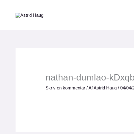
Gå
til
indholdet
nathan-dumlao-kDxq
Skriv en kommentar
/ Af
Astrid Haug
/
04/04/