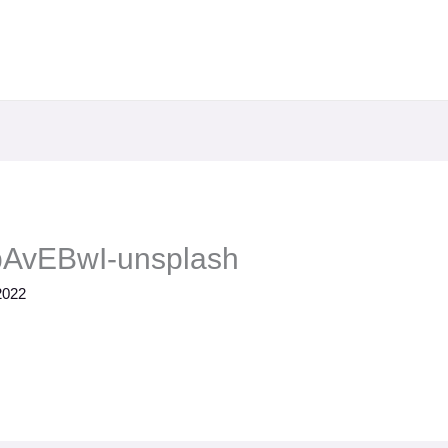
bAvEBwI-unsplash
2022