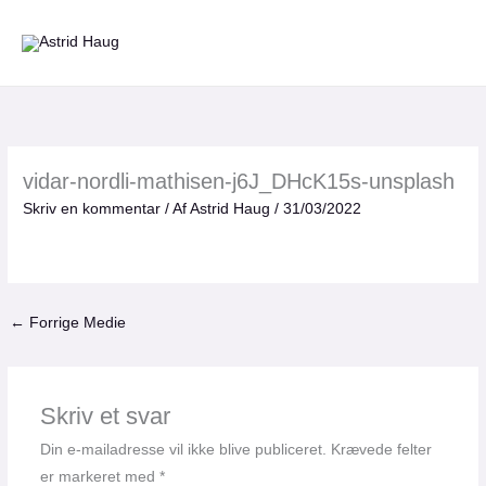
Gå
til
indholdet
vidar-nordli-mathisen-j6J_DHcK15s-unsplash
Skriv en kommentar
/ Af
Astrid Haug
/
31/03/2022
←
Forrige Medie
Skriv et svar
Din e-mailadresse vil ikke blive publiceret.
Krævede felter
er markeret med
*