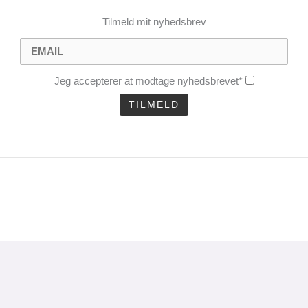
Tilmeld mit nyhedsbrev
Jeg accepterer at modtage nyhedsbrevet*
CLOSE
THIS
MODULE
uel analyse 1 gang