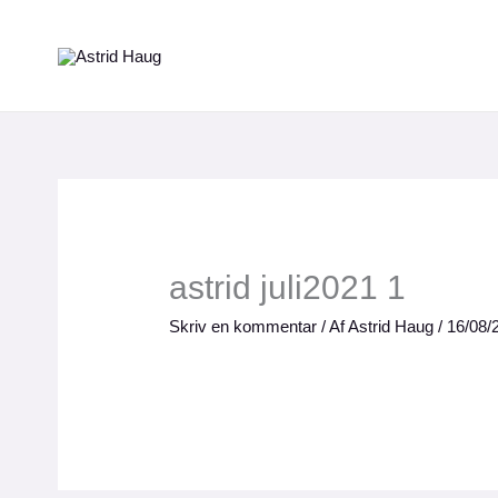
Gå
til
indholdet
astrid juli2021 1
Skriv en kommentar
/ Af
Astrid Haug
/
16/08/