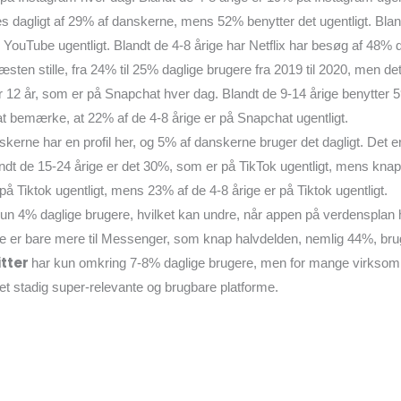
s dagligt af 29% af danskerne, mens 52% benytter det ugentligt. Bland
YouTube ugentligt. Blandt de 4-8 årige har Netflix har besøg af 48%
æsten stille, fra 24% til 25% daglige brugere fra 2019 til 2020, men det
r 12 år, som er på Snapchat hver dag. Blandt de 9-14 årige benytter 
t bemærke, at 22% af de 4-8 årige er på Snapchat ugentligt.
skerne har en profil her, og 5% af danskerne bruger det dagligt. Det e
ndt de 15-24 årige er det 30%, som er på TikTok ugentligt, mens kna
 på Tiktok ugentligt, mens 23% af de 4-8 årige er på Tiktok ugentligt.
un 4% daglige brugere, hvilket kan undre, når appen på verdensplan h
 er bare mere til Messenger, som knap halvdelden, nemlig 44%, brug
itter
har kun omkring 7-8% daglige brugere, men for mange virksomh
det stadig super-relevante og brugbare platforme.