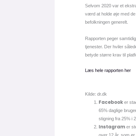
Selvom 2020 var et ekstra
værd at holde øje med de 
befolkningen generelt.
Rapporten peger samtidig 
tjenester. Der hviler sål
betyde større krav til pl
Læs hele rapporten her
Kilde: dr.dk
Facebook
er sta
65% daglige bruger
stigning fra 25% i
Instagram
er st
over 12 år, som er