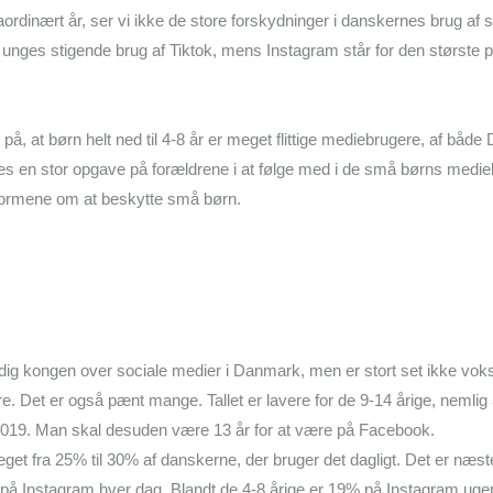
ordinært år, ser vi ikke de store forskydninger i danskernes brug af s
unges stigende brug af Tiktok, mens Instagram står for den største 
på, at børn helt ned til 4-8 år er meget flittige mediebrugere, af bå
edes en stor opgave på forældrene i at følge med i de små børns medi
atformene om at beskytte små børn.
dig kongen over sociale medier i Danmark, men er stort set ikke voks
e. Det er også pænt mange. Tallet er lavere for de 9-14 årige, nemlig
 2019. Man skal desuden være 13 år for at være på Facebook.
eget fra 25% til 30% af danskerne, der bruger det dagligt. Det er næs
 på Instagram hver dag. Blandt de 4-8 årige er 19% på Instagram ugent