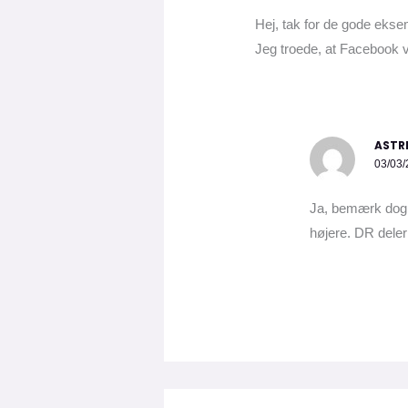
Hej, tak for de gode eks
Jeg troede, at Facebook vi
ASTR
03/03/
Ja, bemærk dog, 
højere. DR deler 