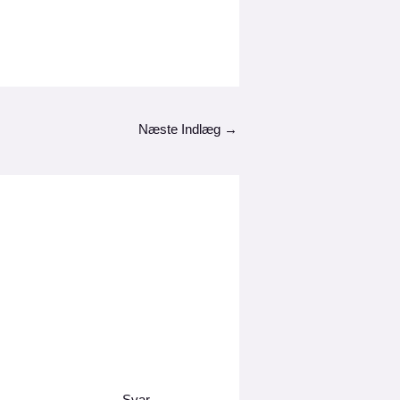
Næste Indlæg
→
Svar