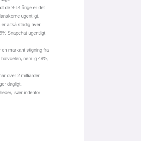
t de 9-14 årige er det
 danskerne ugentligt.
 er altså stadig hver
59% Snapchat ugentligt.
r en markant stigning fra
p halvdelen, nemlig 48%,
ar over 2 milliarder
er dagligt.
eder, især indenfor