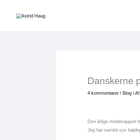
Gå
til
indholdet
Danskerne p
4 kommentarer
/
Blog
/ A
Den årlige medierapport 
Jeg har samlet syv højde