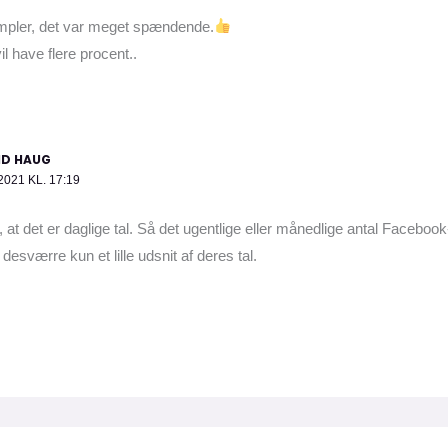
empler, det var meget spændende.
l have flere procent..
ID HAUG
2021 KL. 17:19
at det er daglige tal. Så det ugentlige eller månedlige antal Faceboo
desværre kun et lille udsnit af deres tal.