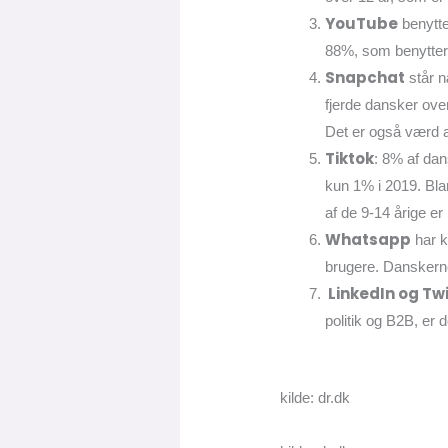
YouTube
benytte
88%, som benytter 
Snapchat
står n
fjerde dansker ove
Det er også værd a
Tiktok
: 8% af dan
kun 1% i 2019. Bla
af de 9-14 årige er
Whatsapp
har k
brugere. Danskerne
LinkedIn og Tw
politik og B2B, er 
kilde: dr.dk