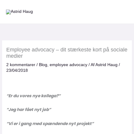
Gå
til
indholdet
Employee advocacy – dit stærkeste kort på sociale
medier
2 kommentarer
/
Blog
,
employee advocacy
/ Af
Astrid Haug
/
23/04/2018
“Er du vores nye kollega?”
“Jeg har fået nyt job”
“Vi er i gang med spændende nyt projekt”