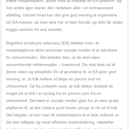
træne medarbejdere, andre med at indkøbe en EA-platform, og
hos andre igen starter det i ledelsen eller i en entreprenant
afdeling. Uanset hvad kan det give god mening at organisere
sin EA-indsats, så man dels har et klart formål, og dels får skabt
trygge rammer for ens ansatte.
Begrebet employee advocacy (EA) dækker over, at
medarbejderne aktivt anvender sociale medier til at advokere
for virksomheden. Det betyder ikke, at de skal være
omvandrende reklamesøjler – tværtimod. De skal dele ud af
deres viden og arbejdsliv. En af grundene til, at EA giver god
mening, er, at folk hellere vil følge en person end en
virksomhed. Tal fra LinkedIn viser, at folk klikker dobbelt så
meget på et link i et opslag fra en person som fra en
virksomhed. Dernæst er sociale medier gået fra at være gratis
platforme til, at det i højere grad koster penge at nå ud til folk.
Det betyder, at kan man få medarbejdere til at dele indhold, er
det den billigste og mest effektive markedsføring, næstefter