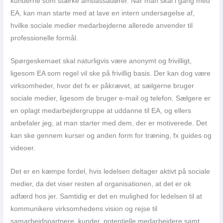
kunderne som stærke ambassadører. Når man skal i gang med
EA, kan man starte med at lave en intern undersøgelse af,
hvilke sociale medier medarbejderne allerede anvender til
professionelle formål.
Spørgeskemaet skal naturligvis være anonymt og frivilligt,
ligesom EA som regel vil ske på frivillig basis. Der kan dog være
virksomheder, hvor det fx er påkrævet, at sælgerne bruger
sociale medier, ligesom de bruger e-mail og telefon. Sælgere er
en oplagt medarbejdergruppe at uddanne til EA, og ellers
anbefaler jeg, at man starter med dem, der er motiverede. Det
kan ske gennem kurser og anden form for træning, fx guides og
videoer.
Det er en kæmpe fordel, hvis ledelsen deltager aktivt på sociale
medier, da det viser resten af organisationen, at det er ok
adfærd hos jer. Samtidig er det en mulighed for ledelsen til at
kommunikere virksomhedens vision og rejse til
samarbejdspartnere, kunder, potentielle medarbejdere samt