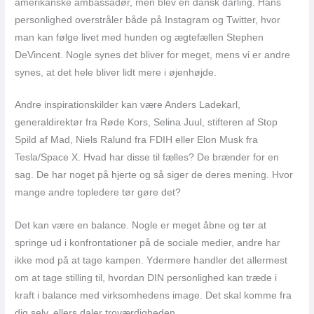
amerikanske ambassadør, men blev en dansk darling. Hans
personlighed overstråler både på Instagram og Twitter, hvor
man kan følge livet med hunden og ægtefællen Stephen
DeVincent. Nogle synes det bliver for meget, mens vi er andre
synes, at det hele bliver lidt mere i øjenhøjde.
Andre inspirationskilder kan være Anders Ladekarl,
generaldirektør fra Røde Kors, Selina Juul, stifteren af Stop
Spild af Mad, Niels Ralund fra FDIH eller Elon Musk fra
Tesla/Space X. Hvad har disse til fælles? De brænder for en
sag. De har noget på hjerte og så siger de deres mening. Hvor
mange andre topledere tør gøre det?
Det kan være en balance. Nogle er meget åbne og tør at
springe ud i konfrontationer på de sociale medier, andre har
ikke mod på at tage kampen. Ydermere handler det allermest
om at tage stilling til, hvordan DIN personlighed kan træde i
kraft i balance med virksomhedens image. Det skal komme fra
dig selv, ellers daler troværdigheden.