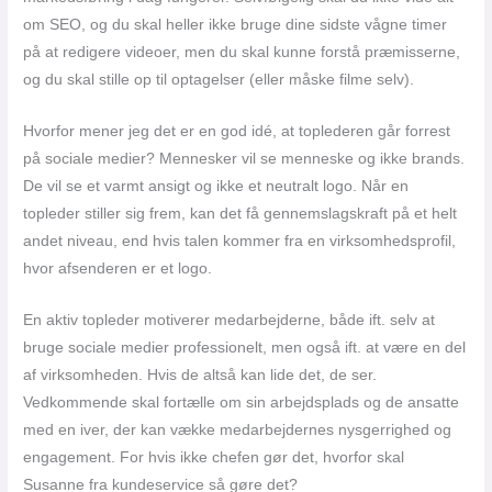
om SEO, og du skal heller ikke bruge dine sidste vågne timer
på at redigere videoer, men du skal kunne forstå præmisserne,
og du skal stille op til optagelser (eller måske filme selv).
Hvorfor mener jeg det er en god idé, at toplederen går forrest
på sociale medier? Mennesker vil se menneske og ikke brands.
De vil se et varmt ansigt og ikke et neutralt logo. Når en
topleder stiller sig frem, kan det få gennemslagskraft på et helt
andet niveau, end hvis talen kommer fra en virksomhedsprofil,
hvor afsenderen er et logo.
En aktiv topleder motiverer medarbejderne, både ift. selv at
bruge sociale medier professionelt, men også ift. at være en del
af virksomheden. Hvis de altså kan lide det, de ser.
Vedkommende skal fortælle om sin arbejdsplads og de ansatte
med en iver, der kan vække medarbejdernes nysgerrighed og
engagement. For hvis ikke chefen gør det, hvorfor skal
Susanne fra kundeservice så gøre det?