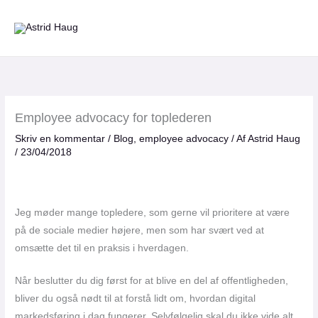
Gå
til
indholdet
Employee advocacy for toplederen
Skriv en kommentar
/
Blog
,
employee advocacy
/ Af
Astrid Haug
/
23/04/2018
Jeg møder mange topledere, som gerne vil prioritere at være
på de sociale medier højere, men som har svært ved at
omsætte det til en praksis i hverdagen.
Når beslutter du dig først for at blive en del af offentligheden,
bliver du også nødt til at forstå lidt om, hvordan digital
markedsføring i dag fungerer. Selvfølgelig skal du ikke vide alt