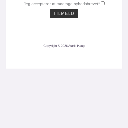
Jeg accepterer at modtage nyhedsbrevet*
Copyright © 2026 Astrid Haug
CLOS
THIS
MOD
Få mit nyhedsbrev med
en aktuel analyse 1
gang om måneden.