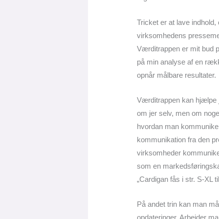
Tricket er at lave indhol
virksomhedens pressemedd
Værditrappen er mit bud p
på min analyse af en rækk
opnår målbare resultater.
Værditrappen kan hjælpe j
om jer selv, men om noge
hvordan man kommunikere
kommunikation fra den pr
virksomheder kommunikerer
som en markedsføringskana
„Cardigan fås i str. S-XL ti
På andet trin kan man mås
opdateringer. Arbejder man