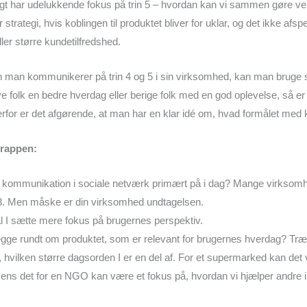
ligt har udelukkende fokus på trin 5 – hvordan kan vi sammen gøre ver
strategi, hvis koblingen til produktet bliver for uklar, og det ikke afspej
ler større kundetilfredshed.
n man kommunikerer på trin 4 og 5 i sin virksomhed, kan man bruge 
e folk en bedre hverdag eller berige folk med en god oplevelse, så er
Derfor er det afgørende, at man har en klar idé om, hvad formålet me
trappen:
res kommunikation i sociale netværk primært på i dag? Mange virksomh
in 3. Men måske er din virksomhed undtagelsen.
kal I sætte mere fokus på brugernes perspektiv.
ægge rundt om produktet, som er relevant for brugernes hverdag? Træd 
 hvilken større dagsorden I er en del af. For et supermarked kan det v
ns det for en NGO kan være et fokus på, hvordan vi hjælper andre 