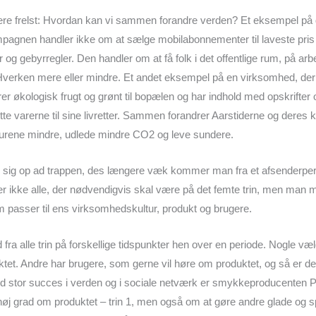
mere frelst: Hvordan kan vi sammen forandre verden? Et eksempel på 
pagnen handler ikke om at sælge mobilabonnementer til laveste pri
og gebyrregler. Den handler om at få folk i det offentlige rum, på arbej
. Hverken mere eller mindre. Et andet eksempel på en virksomhed, der
rer økologisk frugt og grønt til bopælen og har indhold med opskrifter 
e varerne til sine livretter. Sammen forandrer Aarstiderne og deres k
rurene mindre, udlede mindre CO2 og leve sundere.
sig op ad trappen, des længere væk kommer man fra et afsenderper
r ikke alle, der nødvendigvis skal være på det femte trin, men man 
passer til ens virksomhedskultur, produkt og brugere.
a alle trin på forskellige tidspunkter hen over en periode. Nogle væl
t. Andre har brugere, som gerne vil høre om produktet, og så er det j
 stor succes i verden og i sociale netværk er smykkeproducenten 
øj grad om produktet – trin 1, men også om at gøre andre glade og sp