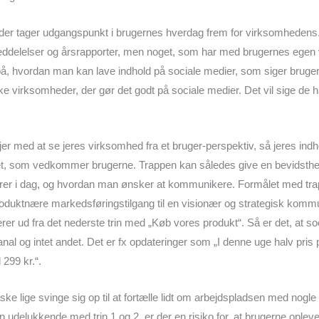
d, der tager udgangspunkt i brugernes hverdag frem for virksomhedens.
elelser og årsrapporter, men noget, som har med brugernes egen vi
å, hvordan man kan lave indhold på sociale medier, som siger bruge
e virksomheder, der gør det godt på sociale medier. Det vil sige de h
er med at se jeres virksomhed fra et bruger-perspektiv, så jeres ind
t, som vedkommer brugerne. Trappen kan således give en bevidsthe
r i dag, og hvordan man ønsker at kommunikere. Formålet med trap
oduktnære markedsføringstilgang til en visionær og strategisk komm
 ud fra det nederste trin med „Køb vores produkt“. Så er det, at soc
l og intet andet. Det er fx opdateringer som „I denne uge halv pris 
l 299 kr.“.
ke lige svinge sig op til at fortælle lidt om arbejdspladsen med nogl
 udelukkende med trin 1 og 2, er der en risiko for, at brugerne opleve