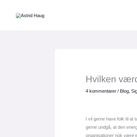
Gå
til
indholdet
Hvilken vær
4 kommentarer
/
Blog
,
Sig
I vil gerne have folk til a
gerne undgå, at den energi
organisationer nok være e