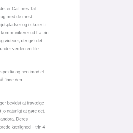
det er Call mes Tal
s og med de mest
dspladser og i skoler til
 kommunikerer ud fra trin
og videoer, der gør det
under verden en lille
spektiv og hen imod et
må finde den
ger bevidst at fravælge
o naturligt at gøre det.
Pandora. Deres
rede kærlighed – trin 4