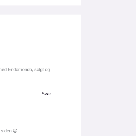
t med Endomondo, solgt og
Svar
t siden 😊