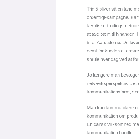
Trin 5 bliver så en tand 
ordentligt-kampagne. Kam
kryptiske bindingsmetoder 
at tale pænt til hinanden
5, er Aarstiderne. De leve
nemt for kunden at omsætt
smule hver dag ved at fo
Jo længere man bevæger 
netværksperspektiv. Det e
kommunikationsform, som 
Man kan kommunikere ud fr
kommunikation om produkte
En dansk virksomhed med
kommunikation handler i h