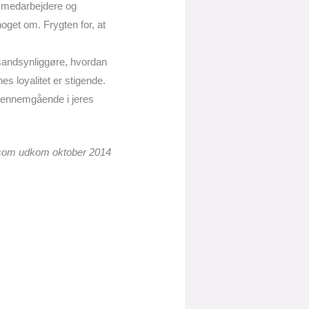
le medarbejdere og
noget om. Frygten for, at
 sandsynliggøre, hvordan
es loyalitet er stigende.
gennemgående i jeres
er, som udkom oktober 2014