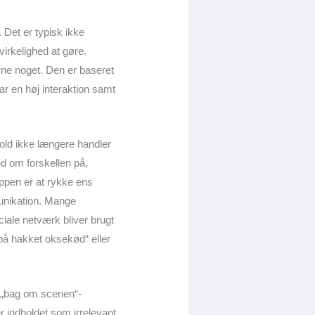
 Det er typisk ikke
rkelighed at gøre.
rne noget. Den er baseret
ar en høj interaktion samt
hold ikke længere handler
d om forskellen på,
pen er at rykke ens
unikation. Mange
iale netværk bliver brugt
på hakket oksekød“ eller
e „bag om scenen“-
r indholdet som irrelevant