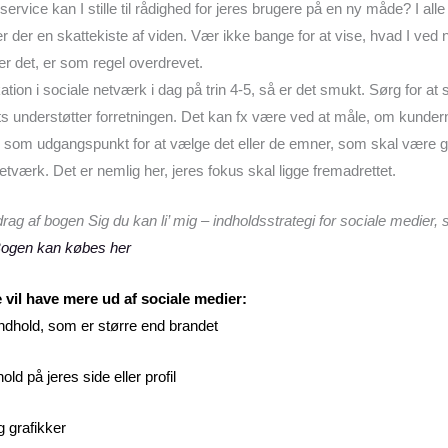
 service kan I stille til rådighed for jeres brugere på en ny måde? I al
er der en skattekiste af viden. Vær ikke bange for at vise, hvad I ved 
er det, er som regel overdrevet.
tion i sociale netværk i dag på trin 4-5, så er det smukt. Sørg for at
ats understøtter forretningen. Det kan fx være ved at måle, om kundern
 som udgangspunkt for at vælge det eller de emner, som skal være 
 netværk. Det er nemlig her, jeres fokus skal ligge fremadrettet.
ddrag af bogen Sig du kan li’ mig – indholdsstrategi for sociale medi
ogen kan købes her
e vil have mere ud af sociale medier:
 indhold, som er større end brandet
ld på jeres side eller profil
g grafikker