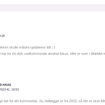
9:28
okken skulle måske opdateres lidt ;-)
l har for en dels vedkommende ændret fokus, eller er som i tilfælde
ID HAUG
2023 KL. 10:53
e tak for din kommentar. Ja, indlægget er fra 2015, så der er sket lid