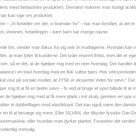
s mest fantastiske produkter). Dernæst risikerer man hurtigt at løbe 
man kan sige om produktet.
in – „Vi fortæller om det, vi brænder for“ – har man forstået, at det er
gen, visionen, fortællingen – kært barn har mange navne.
de trin, vender man fokus fra sig selv til modtagerne. Hvordan kan v
er, at man lytter til kunderne. Det lyder enormt frelst, men det er egen
om, så er det, at de hjælper mig med en nem hverdag. Det handler i
alance i en travl hverdag med en flok sultne børn. Hos virksomhede
 skal vise på sociale medier, at JYSK er eksperter inden for søvn.“ De
 mig til at få en bedre søvn – fx ved at bruge et sjovt billede til at 
eller de hjælper mig med at få mere plads i mit skab, gennem en sjov v
older et dobbeltlagen med elastikkant. Det kan også være den dans
en til at bevæge sig mere. Eller SILVAN, der tilbyder fysiske Gør-D
gboremaskine, eller hvordan man dyrker planter. Forandrer det verde
modentlig mersalg.