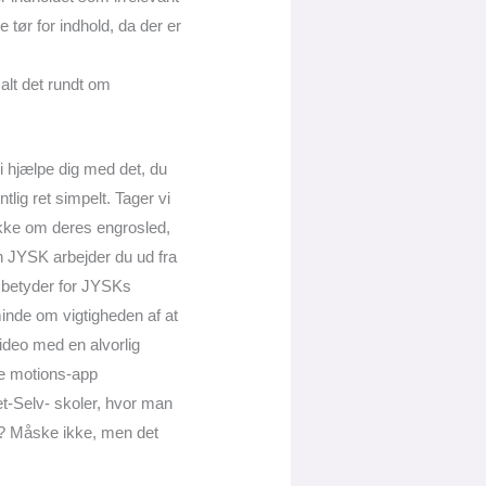
tør for indhold, da der er
 alt det rundt om
i hjælpe dig med det, du
tlig ret simpelt. Tager vi
kke om deres engrosled,
n JYSK arbejder du ud fra
t betyder for JYSKs
minde om vigtigheden af at
ideo med en alvorlig
ke motions-app
et-Selv- skoler, hvor man
n? Måske ikke, men det