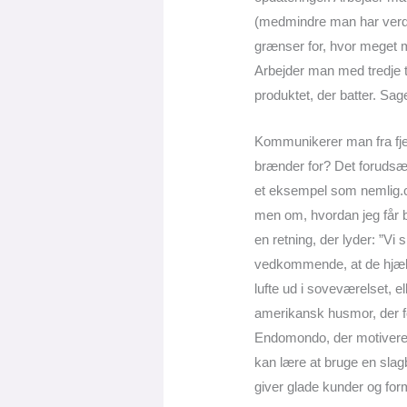
(medmindre man har verden
grænser for, hvor meget 
Arbejder man med tredje tr
produktet, der batter. Sa
Kommunikerer man fra fjer
brænder for? Det forudsætt
et eksempel som nemlig.c
men om, hvordan jeg får b
en retning, der lyder: ”Vi
vedkommende, at de hjælper
lufte ud i soveværelset, 
amerikansk husmor, der f
Endomondo, der motiverer 
kan lære at bruge en sla
giver glade kunder og for