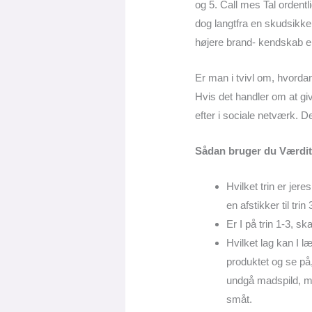
og 5. Call mes Tal ordent
dog langtfra en skudsikker 
højere brand- kendskab el
Er man i tvivl om, hvorda
Hvis det handler om at giv
efter i sociale netværk. 
Sådan bruger du Værdi
Hvilket trin er je
en afstikker til tr
Er I på trin 1-3, s
Hvilket lag kan I l
produktet og se på,
undgå madspild, me
småt.