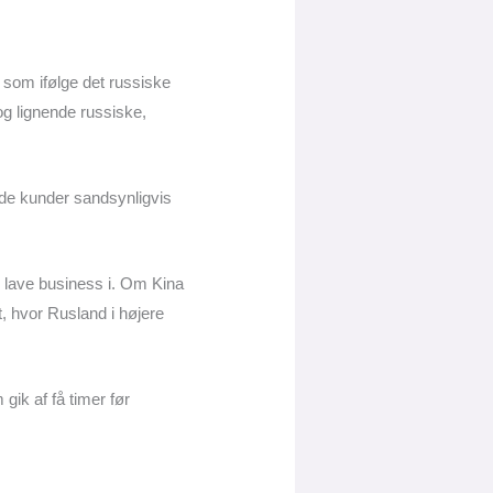
om ifølge det russiske
og lignende russiske,
nde kunder sandsynligvis
n lave business i. Om Kina
t, hvor Rusland i højere
gik af få timer før