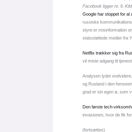
Facebook ligger nr. 9. Ki
Google har stoppet for al
russiske kommunikations
styre er misinformation o
statsstøttede medier fra
Netflix trækker sig fra Ru
vil miste adgang til tjene
Analysen lyder endvidere,
og Rusland i den henseende
grad er sin egen ø, som vi
Den første tech-virksom
invasionen, hvor de fik fo
(fortsættes)