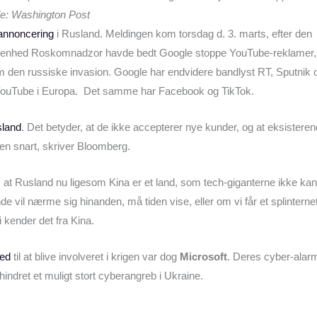
lde: Washington Post
 annoncering
i Rusland. Meldingen kom torsdag d. 3. marts, efter den
enhed Roskomnadzor havde bedt Google stoppe YouTube-reklamer, s
m den russiske invasion. Google har endvidere bandlyst RT, Sputnik 
 YouTube i Europa. Det samme har Facebook og TikTok.
sland
. Det betyder, at de ikke accepterer nye kunder, og at eksistere
sten snart, skriver Bloomberg.
 at Rusland nu ligesom Kina er et land, som tech-giganterne ikke ka
 vil nærme sig hinanden, må tiden vise, eller om vi får et splinterne
 kender det fra Kina.
hed
til at blive involveret i krigen var dog
Microsoft
. Deres cyber-alarm 
rhindret et muligt stort cyberangreb i Ukraine.