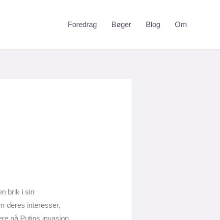
Foredrag
Bøger
Blog
Om
 brik i sin
m deres interesser,
gere på Putins invasion.