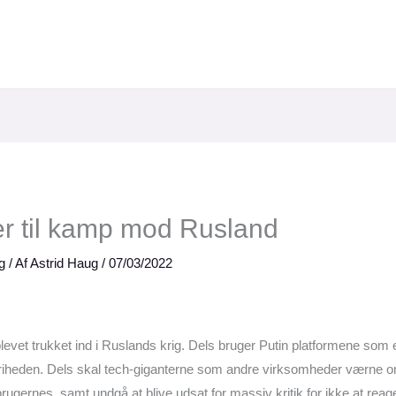
er til kamp mod Rusland
g
/ Af
Astrid Haug
/
07/03/2022
evet trukket ind i Ruslands krig. Dels bruger Putin platformene som en
sfriheden. Dels skal tech-giganterne som andre virksomheder værne o
rugernes, samt undgå at blive udsat for massiv kritik for ikke at rea