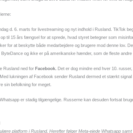
rierne:
dag d. 6. marts for livestreaming og nyt indhold i Rusland. TikTok b
 op til 15 års fængsel for at sprede, hvad styret betegner som misin
sker for at beskytte både medarbejdere og brugere mod denne lov. D
ke ByteDance og ikke er på amerikanske hænder, som de fleste andre 
de Rusland ned for
Facebook.
Det er dog mindre end hver 10. russer
 Med lukningen af Facebook sender Rusland dermed et stærkt signal
re sin befolkning for meget.
Whatsapp er stadig tilgængelige. Russerne kan desuden fortsat bruge
lære platform i Rusland. Herefter følger Meta-ejede Whatsapp samt 