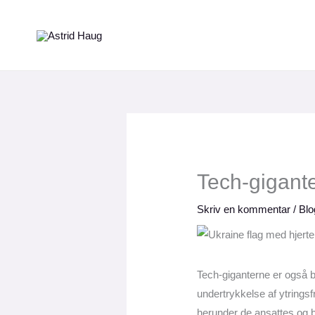
Gå
til
indholdet
Tech-gigant
Skriv en kommentar
/
Blo
Tech-giganterne er også bl
undertrykkelse af ytring
herunder de ansattes og b