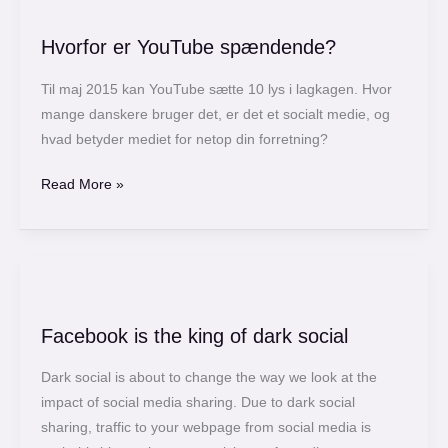
Hvorfor
er
Hvorfor er YouTube spændende?
YouTube
spændende?
Til maj 2015 kan YouTube sætte 10 lys i lagkagen. Hvor
mange danskere bruger det, er det et socialt medie, og
hvad betyder mediet for netop din forretning?
Read More »
Facebook
is
Facebook is the king of dark social
the
king
Dark social is about to change the way we look at the
of
impact of social media sharing. Due to dark social
dark
sharing, traffic to your webpage from social media is
social