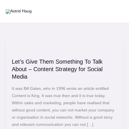
Gå
til
indholdet
Let’s
Give
Let’s Give Them Something To Talk
Them
About – Content Strategy for Social
Something
Media
To
Talk
It was Bill Gates, who in 1996 wrote an article entitled
About
Content is King. It was true then and it is true today.
–
Within sales and marketing, people have realised that
Content
without good content, you can not market your company
Strategy
or organisation in social networks. Without a good story
for
and relevant communication you can not […]
Social