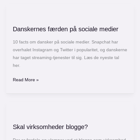
Danskernes
færden
Danskernes færden på sociale medier
på
sociale
10 facts om dansker på sociale medier. Snapchat har
medier
overhalet Instagram og Twitter i popularitet, og danskerne
har taget streaming-tjenester til sig. Læs de nyeste tal
her.
Read More »
Skal
virksomheder
Skal virksomheder blogge?
blogge?