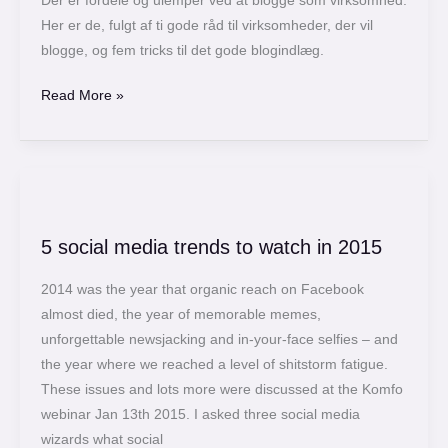
Der er fordele og ulemper ved at blogge som virksomhed.
Her er de, fulgt af ti gode råd til virksomheder, der vil
blogge, og fem tricks til det gode blogindlæg.
Read More »
5
social
5 social media trends to watch in 2015
media
trends
2014 was the year that organic reach on Facebook
to
almost died, the year of memorable memes,
watch
unforgettable newsjacking and in-your-face selfies – and
in
the year where we reached a level of shitstorm fatigue.
2015
These issues and lots more were discussed at the Komfo
webinar Jan 13th 2015. I asked three social media
wizards what social