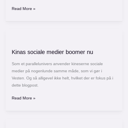
Media
Read More »
Kinas
sociale
Kinas sociale medier boomer nu
medier
boomer
Som et parallelunivers anvender kineserne sociale
nu
medier på nogenlunde samme måde, som vi gør i
Vesten. Og så alligevel ikke helt, hvilket der er fokus på i
dette blogpost.
Read More »