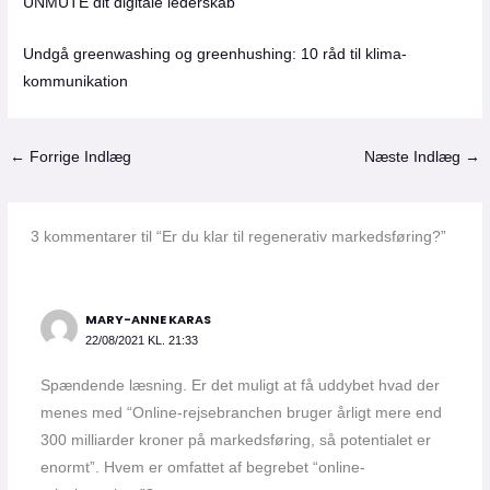
UNMUTE dit digitale lederskab
Undgå greenwashing og greenhushing: 10 råd til klima-
kommunikation
←
Forrige Indlæg
Næste Indlæg
→
3 kommentarer til “Er du klar til regenerativ markedsføring?”
MARY-ANNE KARAS
22/08/2021 KL. 21:33
Spændende læsning. Er det muligt at få uddybet hvad der
menes med “Online-rejsebranchen bruger årligt mere end
300 milliarder kroner på markedsføring, så potentialet er
enormt”. Hvem er omfattet af begrebet “online-