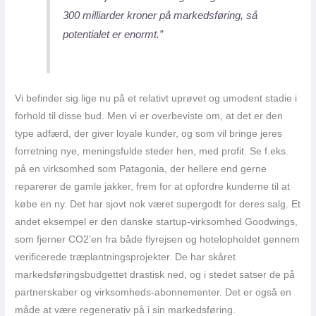
300 milliarder kroner på markedsføring, så
potentialet er enormt.”
Vi befinder sig lige nu på et relativt uprøvet og umodent stadie i
forhold til disse bud. Men vi er overbeviste om, at det er den
type adfærd, der giver loyale kunder, og som vil bringe jeres
forretning nye, meningsfulde steder hen, med profit. Se f.eks.
på en virksomhed som Patagonia, der hellere end gerne
reparerer de gamle jakker, frem for at opfordre kunderne til at
købe en ny. Det har sjovt nok været supergodt for deres salg. Et
andet eksempel er den danske startup-virksomhed Goodwings,
som fjerner CO2’en fra både flyrejsen og hotelopholdet gennem
verificerede træplantningsprojekter. De har skåret
markedsføringsbudgettet drastisk ned, og i stedet satser de på
partnerskaber og virksomheds-abonnementer. Det er også en
måde at være regenerativ på i sin markedsføring.